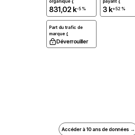
organique
payant
831,02 k
3 k
-5 %
+52 %
Part du trafic de
marque
Déverrouiller
Accéder à 10 ans de données →