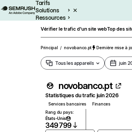
Tarifs
Solutions
Ressources
Entreprises
Vérifier le trafic d'un site web
Top des si
Principal
/
novobanco.pt
Dernière mise à jou
Tous les appareils
juin 
novobanco.pt
Statistiques du trafic juin 2026
Services bancaires
Finances
Rang du pays
:
États-Unis
349 799