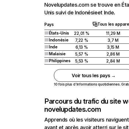
Novelupdates.com se trouve en Éta
Unis suivi de Indonésieet Inde.
Tous les appare
Pays
États-Unis
22,01 %
11,29 M
Indonésie
7,22 %
3,7 M
Inde
6,13 %
3,15 M
Malaisie
5,57 %
2,86 M
Philippines
5,53 %
2,84 M
Voir tous les pays →
10 fois plus d'informations quotidiennes. Gratui
Parcours du trafic du site 
novelupdates.com
Apprends où les visiteurs naviguent
avant et après avoir atterri sur le si