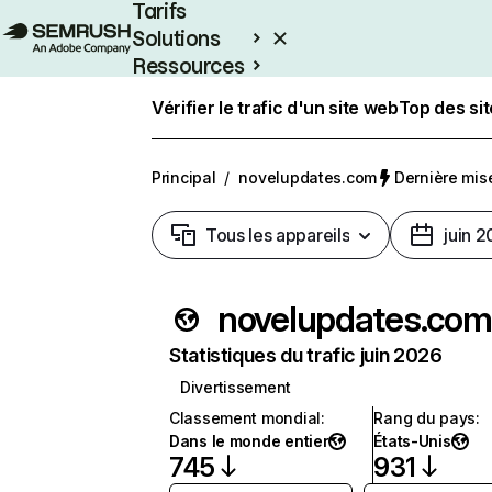
Tarifs
Solutions
Ressources
Entreprises
Vérifier le trafic d'un site web
Top des si
Principal
/
novelupdates.com
Dernière mise 
Tous les appareils
juin 
novelupdates.com
Statistiques du trafic juin 2026
Divertissement
Classement mondial
:
Rang du pays
:
Dans le monde entier
États-Unis
745
931