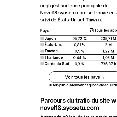
négligésl'audience principale de
Novel18.syosetu.com se trouve en
suivi de États-Uniset Taïwan.
Tous les app
Pays
Japon
95,72 %
235,71 M
États-Unis
0,81 %
2 M
Taïwan
0,5 %
1,22 M
Thaïlande
0,44 %
1,08 M
Corée du Sud
0,3 %
736,87 k
Voir tous les pays →
10 fois plus d'informations quotidiennes. Gratui
Parcours du trafic du site 
novel18.syosetu.com