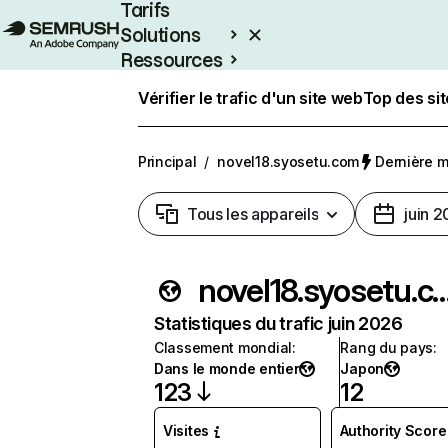
Tarifs
Solutions
Ressources
Entreprises
Vérifier le trafic d'un site web
Top des si
Principal
/
novel18.syosetu.com
Dernière mi
Tous les appareils
juin 
novel18.syoset
Statistiques du trafic juin 2026
Classement mondial
:
Rang du pays
:
Dans le monde entier
Japon
123
12
Visites
Authority Score