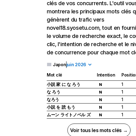
clés de vos concurrents. L'outil vou
montrera les principaux mots clés q
génèrent du trafic vers
novel18.syosetu.com, tout en fourn
le volume de recherche exact, le co
clic, l'intention de recherche et le n
de concurrence pour chaque mot cl
Japon
juin 2026
Mot clé
Intention
Positio
小説 家 に な ろう
1
N
な ろう
1
N
なろう
1
N
小説 を 読 もう
1
N
ムーン ライトノベル ズ
1
N
Voir tous les mots clés →