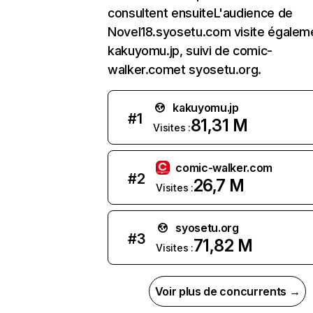
consultent ensuiteL'audience de
Novel18.syosetu.com visite égalem
kakuyomu.jp, suivi de comic-
walker.comet syosetu.org.
kakuyomu.jp
#
1
81,31 M
Visites :
comic-walker.com
#
2
26,7 M
Visites :
syosetu.org
#
3
71,82 M
Visites :
Voir plus de concurrents →