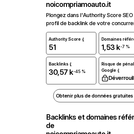
noicompriamoauto.it
Plongez dans l'Authority Score SEO 
profil de backlink de votre concurre
Authority Score
Domaines référ
51
1,53 k
-7 %
Backlinks
Risque de pénal
Google
30,57 k
-45 %
Déverrouil
Obtenir plus de données gratuite
Backlinks et domaines réfé
de
noicompriamoauto.it