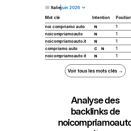
Italie
juin 2026
Mot clé
Intention
Positio
noi compriamo auto
1
N
noicompriamoauto
1
N
noicompriamoauto.it
1
N
compriamo auto
1
C
N
noicompriamoauto it
1
N
Voir tous les mots clés →
Analyse des
backlinks de
noicompriamoaut