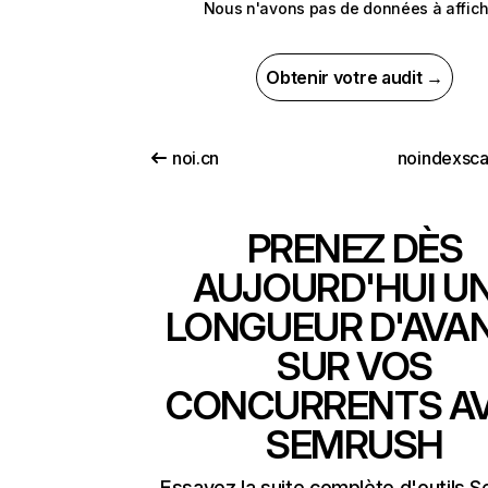
Nous n'avons pas de données à affich
Obtenir votre audit →
noi.cn
noindexsc
PRENEZ DÈS
AUJOURD'HUI U
LONGUEUR D'AVA
SUR VOS
CONCURRENTS A
SEMRUSH
Essayez la suite complète d'outils 