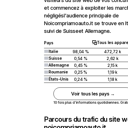
visiteurs du site web de vos concur
et commencez à exploiter les marc
négligésl'audience principale de
Noicompriamoauto.it se trouve en It
suivi de Suisseet Allemagne.
Tous les appare
Pays
Italie
98,04 %
472,72 k
Suisse
0,54 %
2,62 k
Allemagne
0,45 %
2,15 k
Roumanie
0,25 %
1,19 k
États-Unis
0,24 %
1,18 k
Voir tous les pays →
10 fois plus d'informations quotidiennes. Gratui
Parcours du trafic du site 
noicompriamoauto.it