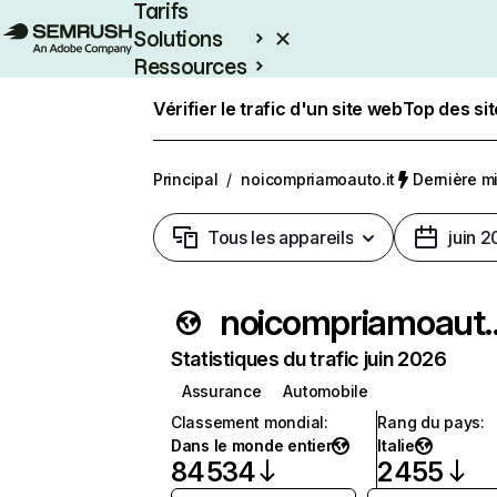
Tarifs
Solutions
Ressources
Entreprises
Vérifier le trafic d'un site web
Top des si
Principal
/
noicompriamoauto.it
Dernière mi
Tous les appareils
juin 
noicompria
Statistiques du trafic juin 2026
Assurance
Automobile
Classement mondial
:
Rang du pays
:
Dans le monde entier
Italie
84 534
2 455