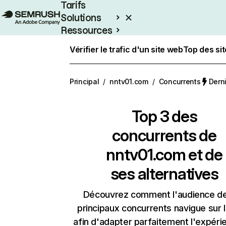
Tarifs
Solutions
Ressources
Entreprises
Vérifier le trafic d'un site web
Top des si
Principal
/
nntv01.com
/
Concurrents
Derni
Top 3 des
concurrents de
nntv01.com et de
ses alternatives
Découvrez comment l'audience d
principaux concurrents navigue sur 
afin d'adapter parfaitement l'expéri