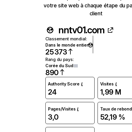
votre site web à chaque étape du p
client
nntv01.com
Classement mondial
:
Dans le monde entier
25 373
Rang du pays
:
Corée du Sud
890
Authority Score
Visites
24
1,99 M
Pages/Visites
Taux de rebond
3,0
52,19 %