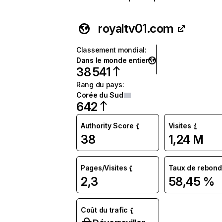
royaltv01.com
Classement mondial
:
Dans le monde entier
38 541
Rang du pays
:
Corée du Sud
642
Authority Score
Visites
38
1,24 M
Pages/Visites
Taux de rebond
2,3
58,45 %
Coût du trafic