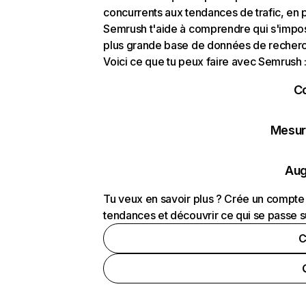
concurrents aux tendances de trafic, en pa
Semrush t'aide à comprendre qui s'impose
plus grande base de données de recherch
Voici ce que tu peux faire avec Semrush 
C
Mesure
Aug
Tu veux en savoir plus ? Crée un compte 
tendances et découvrir ce qui se passe s
C