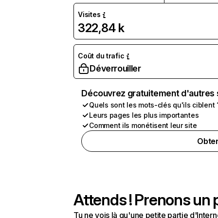
Visites
322,84 k
Coût du trafic
Déverrouiller
Découvrez gratuitement d'autres 
Quels sont les mots-clés qu'ils ciblent 
Leurs pages les plus importantes
Comment ils monétisent leur site
Obten
Attends ! Prenons un p
Tu ne vois là qu'une petite partie d'Int