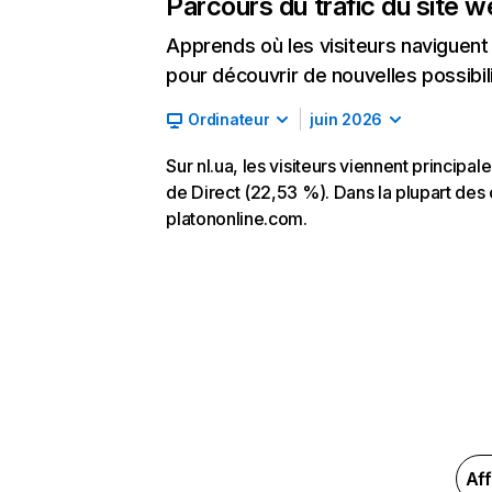
Parcours du trafic du site 
Apprends où les visiteurs naviguent a
pour découvrir de nouvelles possibilit
Ordinateur
juin 2026
Sur nl.ua, les visiteurs viennent princip
de Direct (22,53 %). Dans la plupart des c
platononline.com.
Aff