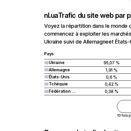
nl.ua
Trafic du site web par 
Voyez la répartition dans le monde 
commencez à exploiter les marchés n
Ukraine suivi de Allemagneet États-
Pays
Ukraine
95,07 %
Allemagne
1,91 %
États-Unis
0,6 %
Tchéquie
0,42 %
Fédération de Russie
0,38 %
10 fois 