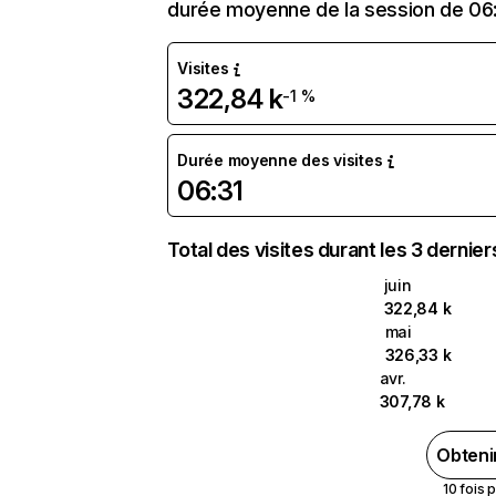
durée moyenne de la session de 06:3
Visites
322,84 k
-1 %
Durée moyenne des visites
06:31
Total des visites durant les 3 dernie
juin
322,84 k
mai
326,33 k
avr.
307,78 k
Obteni
10 fois 