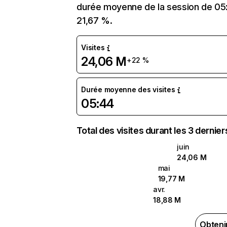
durée moyenne de la session de 05:4
21,67 %.
Visites
24,06 M
+22 %
Durée moyenne des visites
05:44
Total des visites durant les 3 dernie
juin
24,06 M
mai
19,77 M
avr.
18,88 M
Obteni