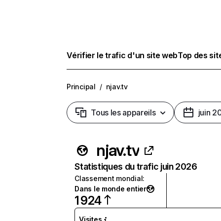
Vérifier le trafic d'un site web
Top des si
Principal
/
njav.tv
Tous les appareils
juin 2
njav.tv
Statistiques du trafic juin 2026
Classement mondial
:
Dans le monde entier
1 924
Visites