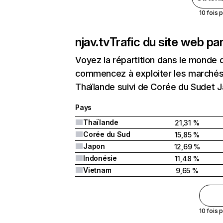
10 fois 
njav.tv
Trafic du site web pa
Voyez la répartition dans le monde 
commencez à exploiter les marchés n
Thaïlande suivi de Corée du Sudet 
Pays
Thaïlande
21,31 %
Corée du Sud
15,85 %
Japon
12,69 %
Indonésie
11,48 %
Vietnam
9,65 %
10 fois 