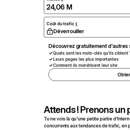
24,06 M
Coût du trafic
Déverrouiller
Découvrez gratuitement d'autres 
Quels sont les mots-clés qu'ils ciblent 
Leurs pages les plus importantes
Comment ils monétisent leur site
Obten
Attends ! Prenons un p
Tu ne vois là qu'une petite partie d'Int
concurrents aux tendances de trafic, en pa