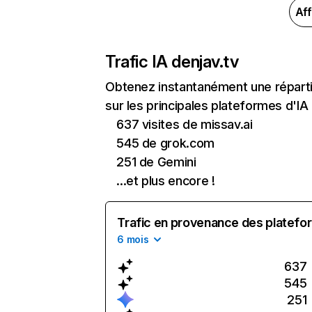
Aff
Trafic IA de
njav.tv
Obtenez instantanément une répartit
sur les principales plateformes d'IA 
637 visites de missav.ai
545 de grok.com
251 de Gemini
...et plus encore !
Trafic en provenance des platefor
6 mois
637
545
251