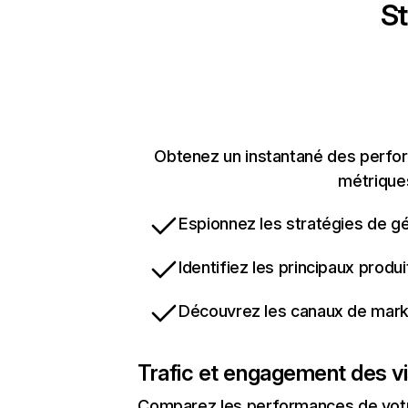
St
Obtenez un instantané des perfor
métriques
Espionnez les stratégies de gé
Identifiez les principaux produ
Découvrez les canaux de marke
Trafic et engagement des vi
Comparez les performances de votre