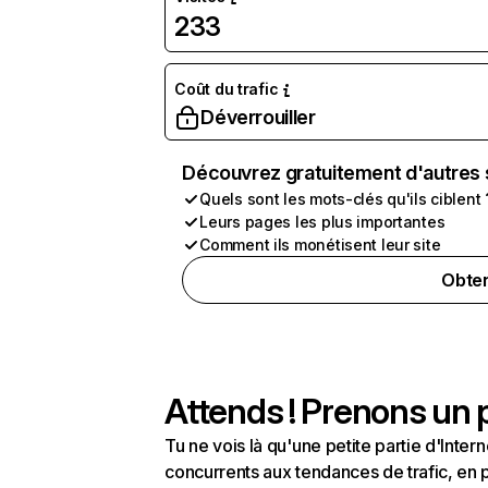
233
Coût du trafic
Déverrouiller
Découvrez gratuitement d'autres 
Quels sont les mots-clés qu'ils ciblent 
Leurs pages les plus importantes
Comment ils monétisent leur site
Obten
Attends ! Prenons un p
Tu ne vois là qu'une petite partie d'Int
concurrents aux tendances de trafic, en pa