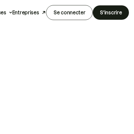
ces
Entreprises
Se connecter
S'inscrire