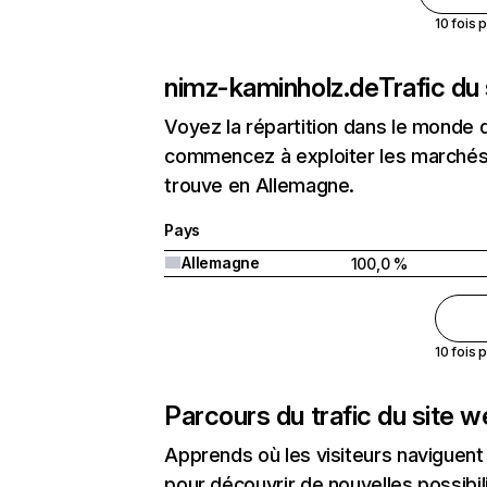
10 fois 
nimz-kaminholz.de
Trafic du
Voyez la répartition dans le monde 
commencez à exploiter les marchés 
trouve en Allemagne.
Pays
Allemagne
100,0 %
10 fois 
Parcours du trafic du site 
Apprends où les visiteurs naviguent a
pour découvrir de nouvelles possibilit