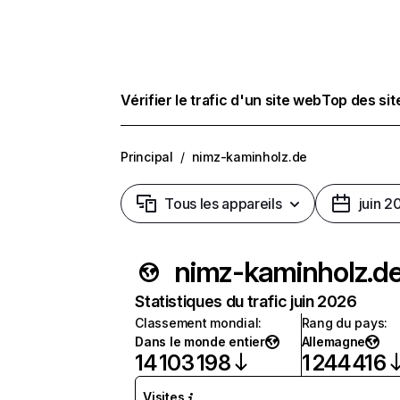
Vérifier le trafic d'un site web
Top des si
Principal
/
nimz-kaminholz.de
Tous les appareils
juin 2
nimz-kaminholz.d
Statistiques du trafic juin 2026
Classement mondial
:
Rang du pays
:
Dans le monde entier
Allemagne
14 103 198
1 244 416
Visites