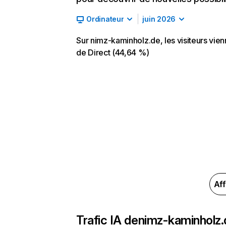
Ordinateur
juin 2026
Sur nimz-kaminholz.de, les visiteurs vie
de Direct (44,64 %)
Aff
Trafic IA de
nimz-kaminholz.