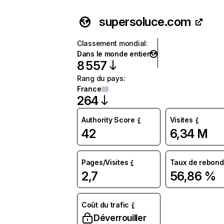
supersoluce.com
Classement mondial
:
Dans le monde entier
8 557
Rang du pays
:
France
264
Authority Score
Visites
42
6,34 M
Pages/Visites
Taux de rebond
2,7
56,86 %
Coût du trafic
Déverrouiller