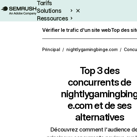
Tarifs
Solutions
Ressources
Entreprises
Vérifier le trafic d'un site web
Top des si
Principal
/
nightlygamingbinge.com
/
Concu
Top 3 des
concurrents de
nightlygamingbin
e.com et de ses
alternatives
Découvrez comment l'audience d