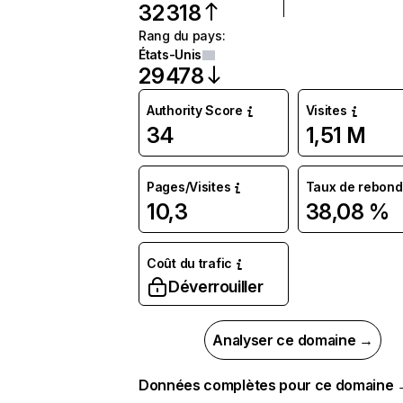
32 318
Rang du pays
:
États-Unis
29 478
Authority Score
Visites
34
1,51 M
Pages/Visites
Taux de rebond
10,3
38,08 %
Coût du trafic
Déverrouiller
Analyser ce domaine →
Données complètes pour ce domaine