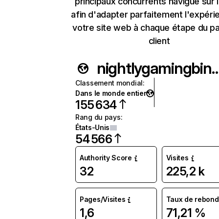
principaux concurrents navigue sur 
afin d'adapter parfaitement l'expéri
votre site web à chaque étape du p
client
nightlygamingbin
Classement mondial
:
Dans le monde entier
155 634
Rang du pays
:
États-Unis
54 566
Authority Score
Visites
32
225,2 k
Pages/Visites
Taux de rebond
1,6
71,21 %