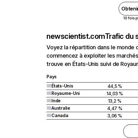
Obteni
10 fois 
newscientist.com
Trafic du 
Voyez la répartition dans le monde 
commencez à exploiter les marchés 
trouve en États-Unis suivi de Royau
Pays
États-Unis
44,5 %
Royaume-Uni
14,03 %
Inde
13,2 %
Australie
4,47 %
Canada
3,06 %