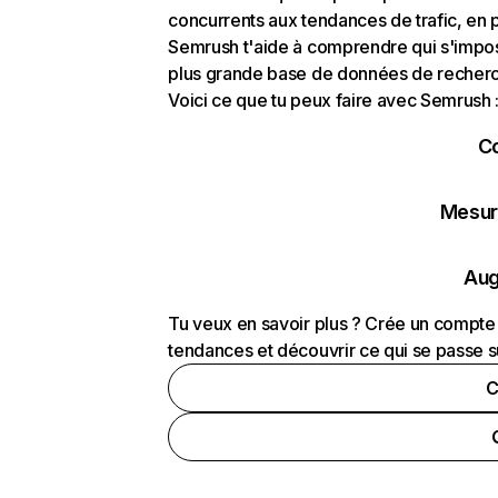
concurrents aux tendances de trafic, en pa
Semrush t'aide à comprendre qui s'impose
plus grande base de données de recherch
Voici ce que tu peux faire avec Semrush 
C
Mesure
Aug
Tu veux en savoir plus ? Crée un compte 
tendances et découvrir ce qui se passe s
C