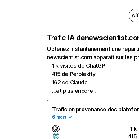
Aff
Trafic IA de
newscientist.c
Obtenez instantanément une réparti
newscientist.com apparaît sur les pr
1 k visites de ChatGPT
415 de Perplexity
162 de Claude
...et plus encore !
Trafic en provenance des platefor
6 mois
1 k
415