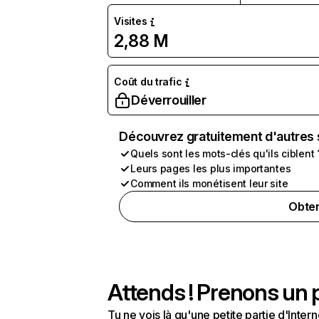
Visites
2,88 M
Coût du trafic
Déverrouiller
Découvrez gratuitement d'autres 
Quels sont les mots-clés qu'ils ciblent 
Leurs pages les plus importantes
Comment ils monétisent leur site
Obten
Attends ! Prenons un p
Tu ne vois là qu'une petite partie d'Int