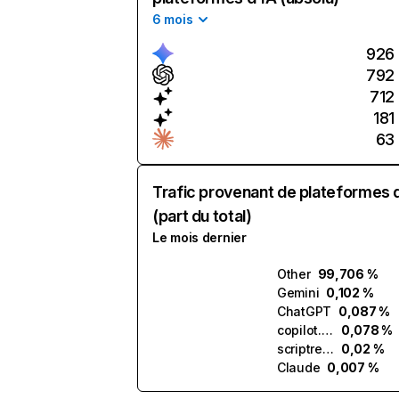
6 mois
926
792
712
181
63
Trafic provenant de plateformes 
(part du total)
Le mois dernier
Other
99,706 %
Gemini
0,102 %
ChatGPT
0,087 %
copilot.microsoft.com
0,078 %
scriptreader.ai
0,02 %
Claude
0,007 %