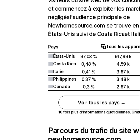
visiteurs du site web de vos concur
et commencez à exploiter les marc
négligésl'audience principale de
Newhomesource.com se trouve en
États-Unis suivi de Costa Ricaet Itali
Tous les appare
Pays
États-Unis
97,08 %
917,89 k
Costa Rica
0,48 %
4,59 k
Italie
0,41 %
3,87 k
Philippines
0,37 %
3,48 k
Canada
0,3 %
2,87 k
Voir tous les pays →
10 fois plus d'informations quotidiennes. Gratui
Parcours du trafic du site 
newhomesource.com