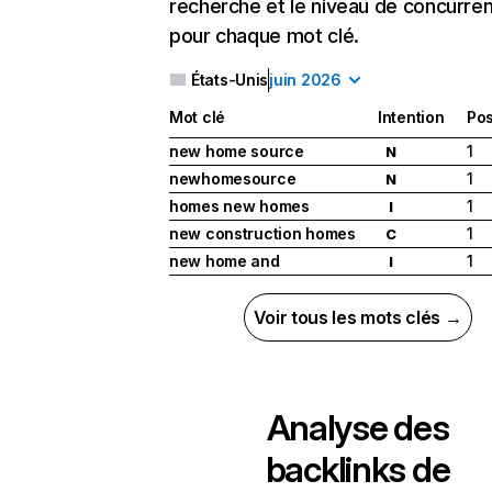
recherche et le niveau de concurre
pour chaque mot clé.
États-Unis
juin 2026
Mot clé
Intention
Pos
new home source
1
N
newhomesource
1
N
homes new homes
1
I
new construction homes
1
C
new home and
1
I
Voir tous les mots clés →
Analyse des
backlinks de