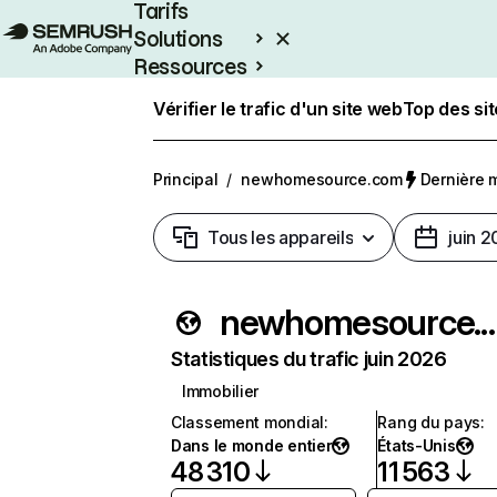
Tarifs
Solutions
Ressources
Entreprises
Vérifier le trafic d'un site web
Top des si
Principal
/
newhomesource.com
Dernière m
Tous les appareils
juin 
newhomesourc
Statistiques du trafic juin 2026
Immobilier
Classement mondial
:
Rang du pays
:
Dans le monde entier
États-Unis
48 310
11 563