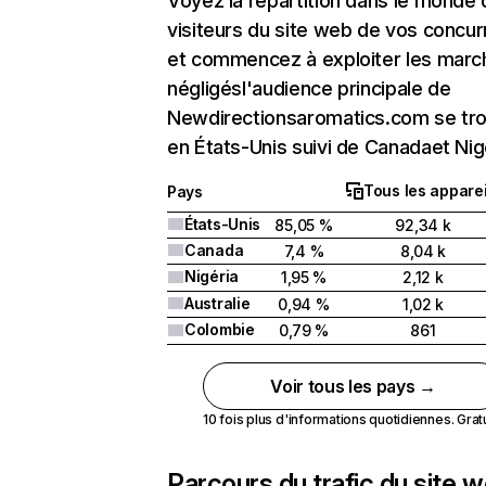
Voyez la répartition dans le monde
visiteurs du site web de vos concur
et commencez à exploiter les marc
négligésl'audience principale de
Newdirectionsaromatics.com se tr
en États-Unis suivi de Canadaet Nig
Tous les apparei
Pays
États-Unis
85,05 %
92,34 k
Canada
7,4 %
8,04 k
Nigéria
1,95 %
2,12 k
Australie
0,94 %
1,02 k
Colombie
0,79 %
861
Voir tous les pays →
10 fois plus d'informations quotidiennes. Gratui
Parcours du trafic du site 