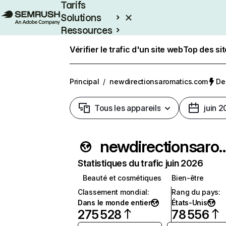
Tarifs
Solutions
Ressources
Entreprises
Vérifier le trafic d'un site web
Top des si
Principal
/
newdirectionsaromatics.com
Der
Tous les appareils
juin 
newdirectionsarom
Statistiques du trafic juin 2026
Beauté et cosmétiques
Bien-être
Classement mondial
:
Rang du pays
:
Dans le monde entier
États-Unis
275 528
78 556