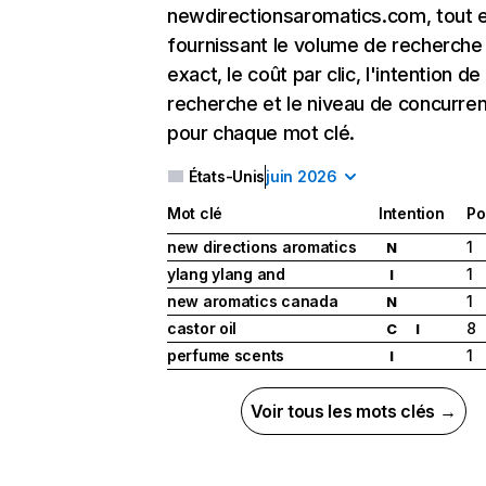
newdirectionsaromatics.com, tout 
fournissant le volume de recherche
exact, le coût par clic, l'intention de
recherche et le niveau de concurre
pour chaque mot clé.
États-Unis
juin 2026
Mot clé
Intention
Po
new directions aromatics
1
N
ylang ylang and
1
I
new aromatics canada
1
N
castor oil
8
C
I
perfume scents
1
I
Voir tous les mots clés →