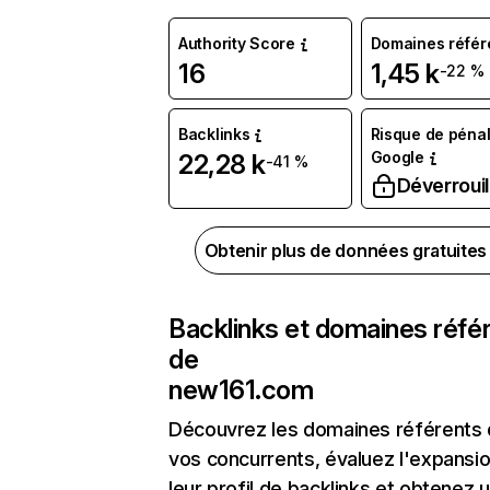
Authority Score
Domaines référ
16
1,45 k
-22 %
Backlinks
Risque de pénal
Google
22,28 k
-41 %
Déverrouil
Obtenir plus de données gratuite
Backlinks et domaines réfé
de
new161.com
Découvrez les domaines référents
vos concurrents, évaluez l'expansi
leur profil de backlinks et obtenez 