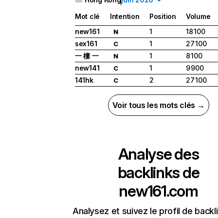
Mot clé
Intention
Position
Volume
new161
1
18 100
N
sex161
1
27 100
C
一 樓 一
1
8 100
N
new141
1
9 900
C
141hk
2
27 100
C
Voir tous les mots clés →
Analyse des
backlinks de
new161.com
Analysez et suivez le profil de backl