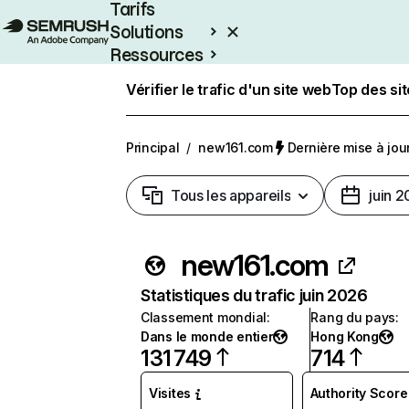
Tarifs
Solutions
Ressources
Entreprises
Vérifier le trafic d'un site web
Top des si
Principal
/
new161.com
Dernière mise à jour 
Tous les appareils
juin 
new161.com
Statistiques du trafic juin 2026
Classement mondial
:
Rang du pays
:
Dans le monde entier
Hong Kong
131 749
714
Visites
Authority Score