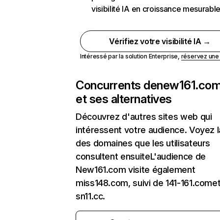
visibilité IA en croissance mesurabl
Vérifiez votre visibilité IA →
Intéressé par la solution Enterprise,
réservez un
Concurrents de
new161.co
et ses alternatives
Découvrez d'autres sites web qui
intéressent votre audience. Voyez la
des domaines que les utilisateurs
consultent ensuiteL'audience de
New161.com visite également
miss148.com, suivi de 141-161.come
sn11.cc.