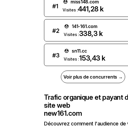
miss148.com
#
1
441,28 k
Visites :
141-161.com
#
2
338,3 k
Visites :
sn11.cc
#
3
153,43 k
Visites :
Voir plus de concurrents →
Trafic organique et payant 
site web
new161.com
Découvrez comment l'audience de 