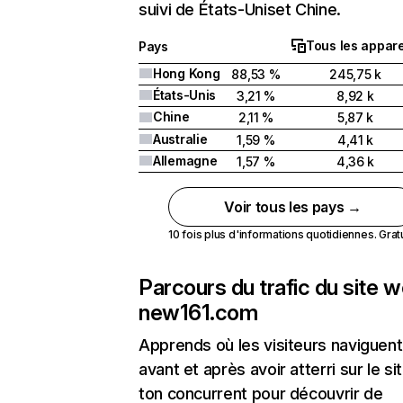
suivi de États-Uniset Chine.
Tous les appare
Pays
Hong Kong
88,53 %
245,75 k
États-Unis
3,21 %
8,92 k
Chine
2,11 %
5,87 k
Australie
1,59 %
4,41 k
Allemagne
1,57 %
4,36 k
Voir tous les pays →
10 fois plus d'informations quotidiennes. Gratui
Parcours du trafic du site 
new161.com
Apprends où les visiteurs naviguent
avant et après avoir atterri sur le si
ton concurrent pour découvrir de