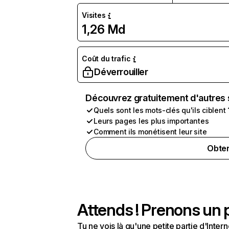
Visites
1,26 Md
Coût du trafic
Déverrouiller
Découvrez gratuitement d'autres 
Quels sont les mots-clés qu'ils ciblent 
Leurs pages les plus importantes
Comment ils monétisent leur site
Obten
Attends ! Prenons un p
Tu ne vois là qu'une petite partie d'Int