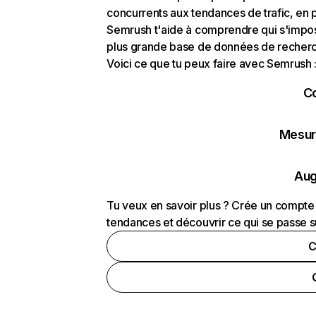
concurrents aux tendances de trafic, en pa
Semrush t'aide à comprendre qui s'impose
plus grande base de données de recherch
Voici ce que tu peux faire avec Semrush 
C
Mesure
Aug
Tu veux en savoir plus ? Crée un compte 
tendances et découvrir ce qui se passe s
C