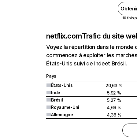
Obteni
10 fois 
netflix.com
Trafic du site w
Voyez la répartition dans le monde 
commencez à exploiter les marchés 
États-Unis suivi de Indeet Brésil.
Pays
États-Unis
20,63 %
Inde
5,92 %
Brésil
5,27 %
Royaume-Uni
4,69 %
Allemagne
4,36 %