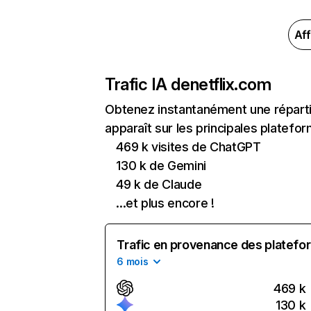
Aff
Trafic IA de
netflix.com
Obtenez instantanément une réparti
apparaît sur les principales platefor
469 k visites de ChatGPT
130 k de Gemini
49 k de Claude
...et plus encore !
Trafic en provenance des platefor
6 mois
469 k
130 k