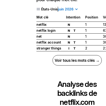
États-Unis
juin 2026
Mot clé
Intention
Position
V
netflix
1
1
N
netflix login
1
6
N
T
net
1
3
N
netflix account
1
3
N
T
stranger things
2
2
I
T
Voir tous les mots clés →
Analyse des
backlinks de
netflix.com