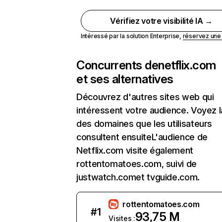
Vérifiez votre visibilité IA →
Intéressé par la solution Enterprise,
réservez un
Concurrents de
netflix.com
et ses alternatives
Découvrez d'autres sites web qui
intéressent votre audience. Voyez la
des domaines que les utilisateurs
consultent ensuiteL'audience de
Netflix.com visite également
rottentomatoes.com, suivi de
justwatch.comet tvguide.com.
rottentomatoes.com
#
1
93,75 M
Visites :