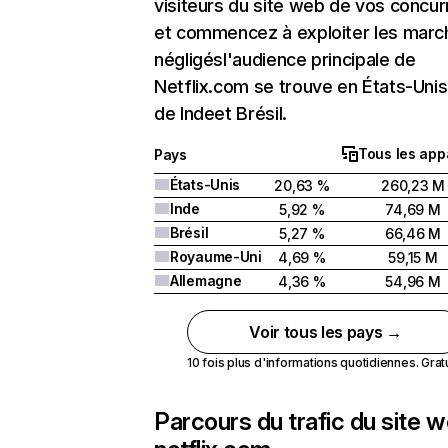
visiteurs du site web de vos concur
et commencez à exploiter les marc
négligésl'audience principale de
Netflix.com se trouve en États-Unis 
de Indeet Brésil.
Tous les app
Pays
États-Unis
20,63 %
260,23 M
Inde
5,92 %
74,69 M
Brésil
5,27 %
66,46 M
Royaume-Uni
4,69 %
59,15 M
Allemagne
4,36 %
54,96 M
Voir tous les pays →
10 fois plus d'informations quotidiennes. Gratui
Parcours du trafic du site 