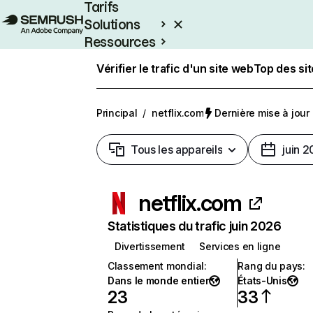
Tarifs
Solutions
Ressources
Entreprises
Vérifier le trafic d'un site web
Top des si
Principal
/
netflix.com
Dernière mise à jour :
Tous les appareils
juin 
netflix.com
Statistiques du trafic juin 2026
Divertissement
Services en ligne
Classement mondial
:
Rang du pays
:
Dans le monde entier
États-Unis
23
33