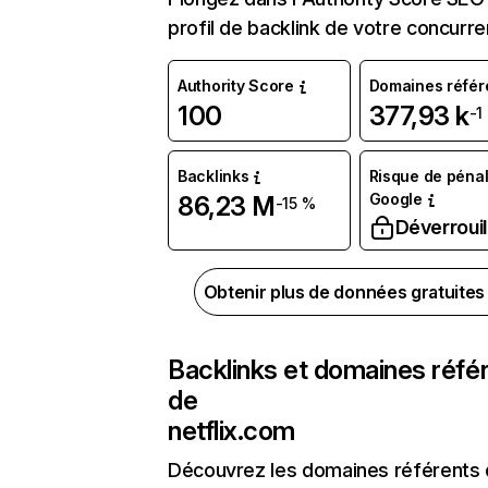
profil de backlink de votre concurre
Authority Score
Domaines référ
100
377,93 k
-1
Backlinks
Risque de pénal
Google
86,23 M
-15 %
Déverrouil
Obtenir plus de données gratuite
Backlinks et domaines réfé
de
netflix.com
Découvrez les domaines référents