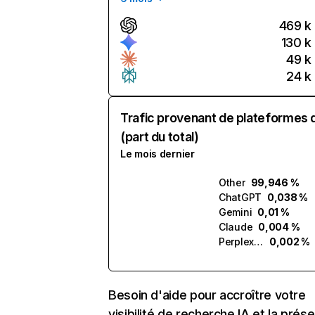
469 k
130 k
49 k
24 k
Trafic provenant de plateformes 
(part du total)
Le mois dernier
Other
99,946 %
ChatGPT
0,038 %
Gemini
0,01 %
Claude
0,004 %
Perplexity
0,002 %
Besoin d'aide pour accroître votre
visibilité de recherche IA et la prés