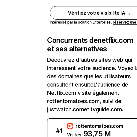
Vérifiez votre visibilité IA →
Intéressé par la solution Enterprise,
réservez un
Concurrents de
netflix.com
et ses alternatives
Découvrez d'autres sites web qui
intéressent votre audience. Voyez la
des domaines que les utilisateurs
consultent ensuiteL'audience de
Netflix.com visite également
rottentomatoes.com, suivi de
justwatch.comet tvguide.com.
rottentomatoes.com
#
1
93,75 M
Visites :