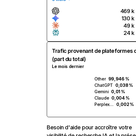
469 k
130 k
49 k
24 k
Trafic provenant de plateformes 
(part du total)
Le mois dernier
Other
99,946 %
ChatGPT
0,038 %
Gemini
0,01 %
Claude
0,004 %
Perplexity
0,002 %
Besoin d'aide pour accroître votre
visibilité de recherche IA et la prés