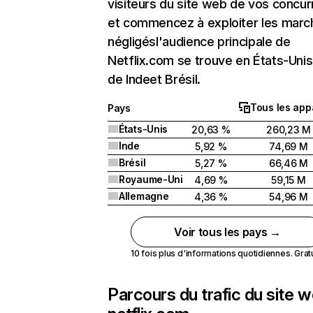
visiteurs du site web de vos concur
et commencez à exploiter les marc
négligésl'audience principale de
Netflix.com se trouve en États-Unis 
de Indeet Brésil.
Tous les app
Pays
États-Unis
20,63 %
260,23 M
Inde
5,92 %
74,69 M
Brésil
5,27 %
66,46 M
Royaume-Uni
4,69 %
59,15 M
Allemagne
4,36 %
54,96 M
Voir tous les pays →
10 fois plus d'informations quotidiennes. Gratui
Parcours du trafic du site 