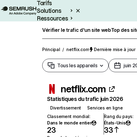
Tarifs
Solutions
Ressources
Entreprises
Vérifier le trafic d'un site web
Top des si
Principal
/
netflix.com
Dernière mise à jour :
Tous les appareils
juin 
netflix.com
Statistiques du trafic juin 2026
Divertissement
Services en ligne
Classement mondial
:
Rang du pays
:
Dans le monde entier
États-Unis
23
33