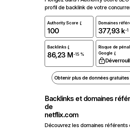
profil de backlink de votre concurre
Authority Score
Domaines référ
100
377,93 k
-1
Backlinks
Risque de pénal
Google
86,23 M
-15 %
Déverrouil
Obtenir plus de données gratuite
Backlinks et domaines réfé
de
netflix.com
Découvrez les domaines référents