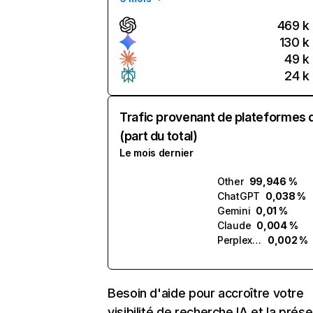
469 k
130 k
49 k
24 k
Trafic provenant de plateformes 
(part du total)
Le mois dernier
Other
99,946 %
ChatGPT
0,038 %
Gemini
0,01 %
Claude
0,004 %
Perplexity
0,002 %
Besoin d'aide pour accroître votre
visibilité de recherche IA et la prés