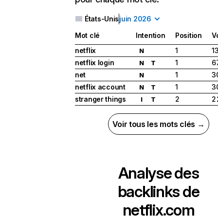
États-Unis
juin 2026
Mot clé
Intention
Position
V
netflix
1
1
N
netflix login
1
6
N
T
net
1
3
N
netflix account
1
3
N
T
stranger things
2
2
I
T
Voir tous les mots clés →
Analyse des
backlinks de
netflix.com