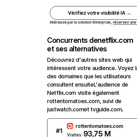
Vérifiez votre visibilité IA →
Intéressé par la solution Enterprise,
réservez un
Concurrents de
netflix.com
et ses alternatives
Découvrez d'autres sites web qui
intéressent votre audience. Voyez la
des domaines que les utilisateurs
consultent ensuiteL'audience de
Netflix.com visite également
rottentomatoes.com, suivi de
justwatch.comet tvguide.com.
rottentomatoes.com
#
1
93,75 M
Visites :