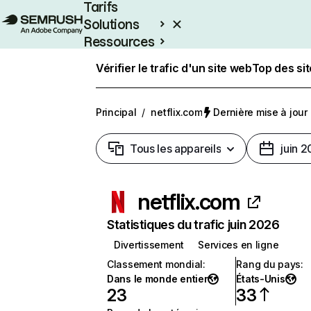
Tarifs
Solutions
Ressources
Entreprises
Vérifier le trafic d'un site web
Top des si
Principal
/
netflix.com
Dernière mise à jour :
Tous les appareils
juin 
netflix.com
Statistiques du trafic juin 2026
Divertissement
Services en ligne
Classement mondial
:
Rang du pays
:
Dans le monde entier
États-Unis
23
33