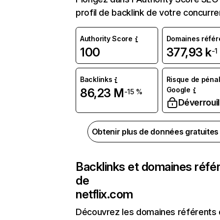
profil de backlink de votre concurre
Authority Score
Domaines référ
100
377,93 k
-1
Backlinks
Risque de pénal
Google
86,23 M
-15 %
Déverrouil
Obtenir plus de données gratuite
Backlinks et domaines réfé
de
netflix.com
Découvrez les domaines référents