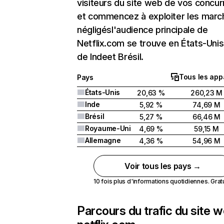
visiteurs du site web de vos concur
et commencez à exploiter les marc
négligésl'audience principale de
Netflix.com se trouve en États-Unis 
de Indeet Brésil.
Tous les app
Pays
États-Unis
20,63 %
260,23 M
Inde
5,92 %
74,69 M
Brésil
5,27 %
66,46 M
Royaume-Uni
4,69 %
59,15 M
Allemagne
4,36 %
54,96 M
Voir tous les pays →
10 fois plus d'informations quotidiennes. Gratui
Parcours du trafic du site 