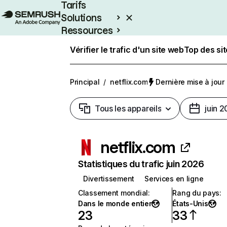
Tarifs
Solutions
Ressources
Entreprises
Vérifier le trafic d'un site web
Top des si
Principal
/
netflix.com
Dernière mise à jour :
Tous les appareils
juin 
netflix.com
Statistiques du trafic juin 2026
Divertissement
Services en ligne
Classement mondial
:
Rang du pays
:
Dans le monde entier
États-Unis
23
33