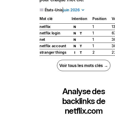
États-Unis
juin 2026
Mot clé
Intention
Position
V
netflix
1
1
N
netflix login
1
6
N
T
net
1
3
N
netflix account
1
3
N
T
stranger things
2
2
I
T
Voir tous les mots clés →
Analyse des
backlinks de
netflix.com