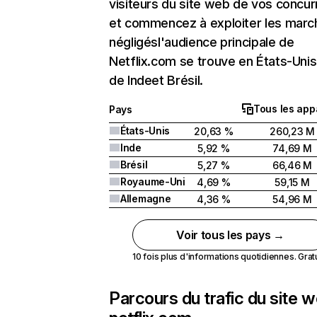
visiteurs du site web de vos concur
et commencez à exploiter les marc
négligésl'audience principale de
Netflix.com se trouve en États-Unis 
de Indeet Brésil.
Tous les app
Pays
États-Unis
20,63 %
260,23 M
Inde
5,92 %
74,69 M
Brésil
5,27 %
66,46 M
Royaume-Uni
4,69 %
59,15 M
Allemagne
4,36 %
54,96 M
Voir tous les pays →
10 fois plus d'informations quotidiennes. Gratui
Parcours du trafic du site 