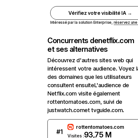
Vérifiez votre visibilité IA →
Intéressé par la solution Enterprise,
réservez un
Concurrents de
netflix.com
et ses alternatives
Découvrez d'autres sites web qui
intéressent votre audience. Voyez la
des domaines que les utilisateurs
consultent ensuiteL'audience de
Netflix.com visite également
rottentomatoes.com, suivi de
justwatch.comet tvguide.com.
rottentomatoes.com
#
1
93,75 M
Visites :