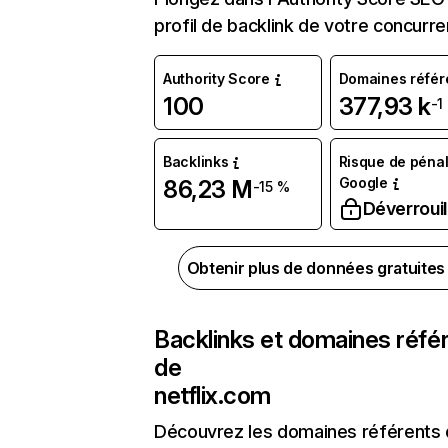
profil de backlink de votre concurre
Authority Score
Domaines référ
100
377,93 k
-1
Backlinks
Risque de pénal
Google
86,23 M
-15 %
Déverrouil
Obtenir plus de données gratuite
Backlinks et domaines réfé
de
netflix.com
Découvrez les domaines référents