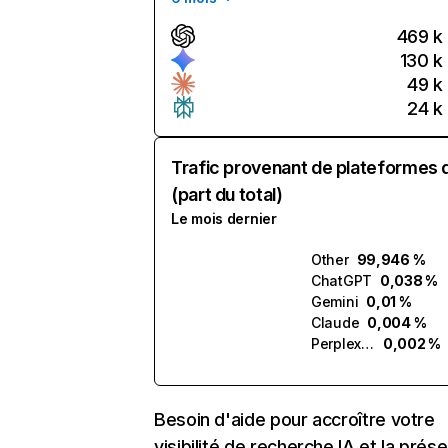
469 k
130 k
49 k
24 k
Trafic provenant de plateformes 
(part du total)
Le mois dernier
Other
99,946 %
ChatGPT
0,038 %
Gemini
0,01 %
Claude
0,004 %
Perplexity
0,002 %
Besoin d'aide pour accroître votre
visibilité de recherche IA et la prés