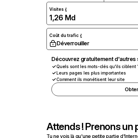
Visites
1,26 Md
Coût du trafic
Déverrouiller
Découvrez gratuitement d'autres 
Quels sont les mots-clés qu'ils ciblent 
Leurs pages les plus importantes
Comment ils monétisent leur site
Obten
Attends ! Prenons un p
Tu ne vois là qu'une petite partie d'Int