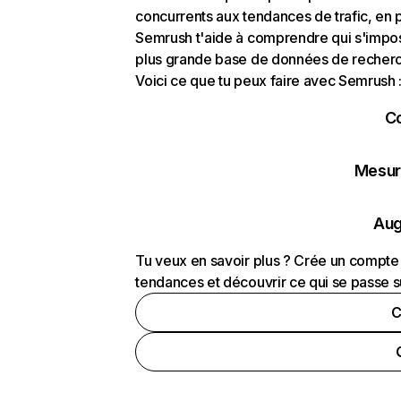
concurrents aux tendances de trafic, en pa
Semrush t'aide à comprendre qui s'impose
plus grande base de données de recherch
Voici ce que tu peux faire avec Semrush 
C
Mesure
Aug
Tu veux en savoir plus ? Crée un compte 
tendances et découvrir ce qui se passe s
C