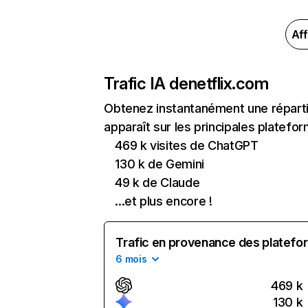
Aff
Trafic IA de
netflix.com
Obtenez instantanément une réparti
apparaît sur les principales platefor
469 k visites de ChatGPT
130 k de Gemini
49 k de Claude
...et plus encore !
Trafic en provenance des platefor
6 mois
469 k
130 k