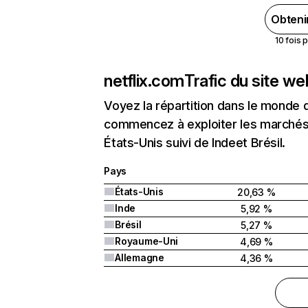
Obteni
10 fois 
netflix.com
Trafic du site w
Voyez la répartition dans le monde 
commencez à exploiter les marchés 
États-Unis suivi de Indeet Brésil.
Pays
États-Unis
20,63 %
Inde
5,92 %
Brésil
5,27 %
Royaume-Uni
4,69 %
Allemagne
4,36 %