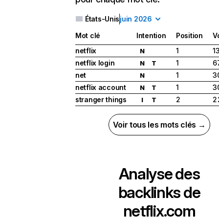
États-Unis
juin 2026
Mot clé
Intention
Position
V
netflix
1
1
N
netflix login
1
6
N
T
net
1
3
N
netflix account
1
3
N
T
stranger things
2
2
I
T
Voir tous les mots clés →
Analyse des
backlinks de
netflix.com