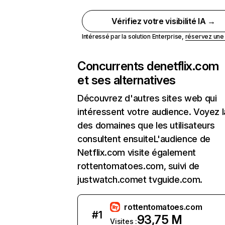
Vérifiez votre visibilité IA →
Intéressé par la solution Enterprise,
réservez un
Concurrents de
netflix.com
et ses alternatives
Découvrez d'autres sites web qui
intéressent votre audience. Voyez la
des domaines que les utilisateurs
consultent ensuiteL'audience de
Netflix.com visite également
rottentomatoes.com, suivi de
justwatch.comet tvguide.com.
rottentomatoes.com
#
1
93,75 M
Visites :