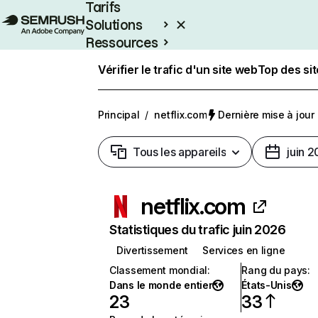
Tarifs
Solutions
Ressources
Entreprises
Vérifier le trafic d'un site web
Top des si
Principal
/
netflix.com
Dernière mise à jour :
Tous les appareils
juin 
netflix.com
Statistiques du trafic juin 2026
Divertissement
Services en ligne
Classement mondial
:
Rang du pays
:
Dans le monde entier
États-Unis
23
33