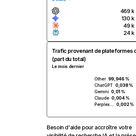
469 k
130 k
49 k
24 k
Trafic provenant de plateformes 
(part du total)
Le mois dernier
Other
99,946 %
ChatGPT
0,038 %
Gemini
0,01 %
Claude
0,004 %
Perplexity
0,002 %
Besoin d'aide pour accroître votre
visibilité de recherche IA et la prés