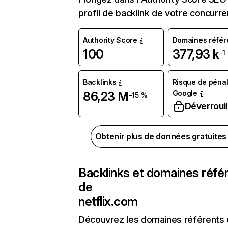
profil de backlink de votre concurre
Authority Score
Domaines référ
100
377,93 k
-1
Backlinks
Risque de pénal
Google
86,23 M
-15 %
Déverrouil
Obtenir plus de données gratuite
Backlinks et domaines réfé
de
netflix.com
Découvrez les domaines référents