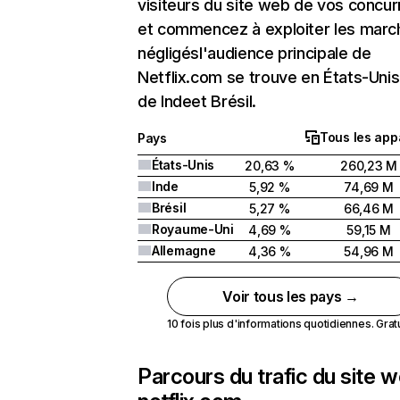
visiteurs du site web de vos concur
et commencez à exploiter les marc
négligésl'audience principale de
Netflix.com se trouve en États-Unis 
de Indeet Brésil.
Tous les app
Pays
États-Unis
20,63 %
260,23 M
Inde
5,92 %
74,69 M
Brésil
5,27 %
66,46 M
Royaume-Uni
4,69 %
59,15 M
Allemagne
4,36 %
54,96 M
Voir tous les pays →
10 fois plus d'informations quotidiennes. Gratui
Parcours du trafic du site 