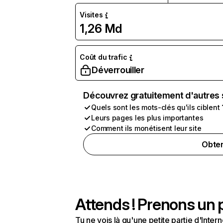
Visites
1,26 Md
Coût du trafic
Déverrouiller
Découvrez gratuitement d'autres 
Quels sont les mots-clés qu'ils ciblent 
Leurs pages les plus importantes
Comment ils monétisent leur site
Obten
Attends ! Prenons un p
Tu ne vois là qu'une petite partie d'Int