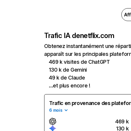
Aff
Trafic IA de
netflix.com
Obtenez instantanément une réparti
apparaît sur les principales platefor
469 k visites de ChatGPT
130 k de Gemini
49 k de Claude
...et plus encore !
Trafic en provenance des platefor
6 mois
469 k
130 k