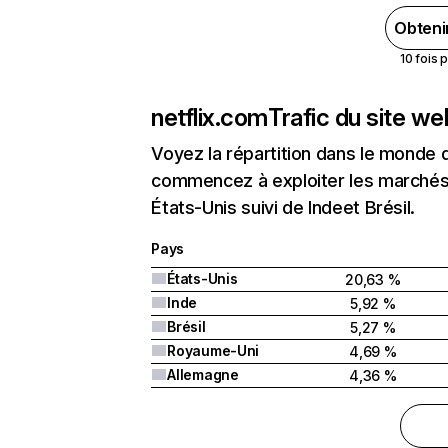
Obteni
10 fois 
netflix.com
Trafic du site w
Voyez la répartition dans le monde 
commencez à exploiter les marchés 
États-Unis suivi de Indeet Brésil.
Pays
États-Unis
20,63 %
Inde
5,92 %
Brésil
5,27 %
Royaume-Uni
4,69 %
Allemagne
4,36 %