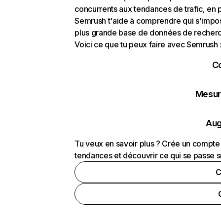
concurrents aux tendances de trafic, en pa
Semrush t'aide à comprendre qui s'impose
plus grande base de données de recherch
Voici ce que tu peux faire avec Semrush 
C
Mesure
Aug
Tu veux en savoir plus ? Crée un compte 
tendances et découvrir ce qui se passe s
C