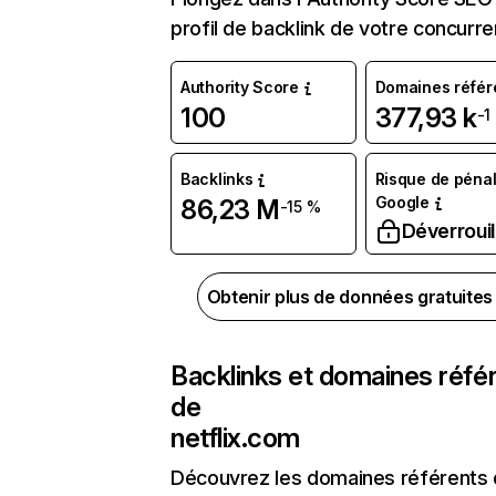
profil de backlink de votre concurre
Authority Score
Domaines référ
100
377,93 k
-1
Backlinks
Risque de pénal
Google
86,23 M
-15 %
Déverrouil
Obtenir plus de données gratuite
Backlinks et domaines réfé
de
netflix.com
Découvrez les domaines référents