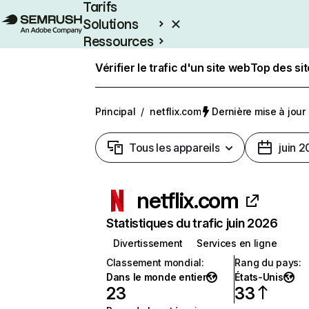
Tarifs
Solutions
Ressources
Entreprises
Vérifier le trafic d'un site web
Top des si
Principal
/
netflix.com
Dernière mise à jour :
Tous les appareils
juin 
netflix.com
Statistiques du trafic juin 2026
Divertissement
Services en ligne
Classement mondial
:
Rang du pays
:
Dans le monde entier
États-Unis
23
33