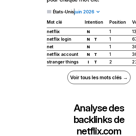
États-Unis
juin 2026
Mot clé
Intention
Position
V
netflix
1
1
N
netflix login
1
6
N
T
net
1
3
N
netflix account
1
3
N
T
stranger things
2
2
I
T
Voir tous les mots clés →
Analyse des
backlinks de
netflix.com