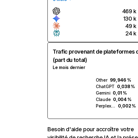
469 k
130 k
49 k
24 k
Trafic provenant de plateformes 
(part du total)
Le mois dernier
Other
99,946 %
ChatGPT
0,038 %
Gemini
0,01 %
Claude
0,004 %
Perplexity
0,002 %
Besoin d'aide pour accroître votre
visibilité de recherche IA et la prés