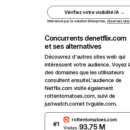
Vérifiez votre visibilité IA →
Intéressé par la solution Enterprise,
réservez un
Concurrents de
netflix.com
et ses alternatives
Découvrez d'autres sites web qui
intéressent votre audience. Voyez la
des domaines que les utilisateurs
consultent ensuiteL'audience de
Netflix.com visite également
rottentomatoes.com, suivi de
justwatch.comet tvguide.com.
rottentomatoes.com
#
1
93,75 M
Visites :