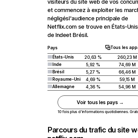
visiteurs du site web de vos concur
et commencez à exploiter les marc
négligésl'audience principale de
Netflix.com se trouve en États-Unis 
de Indeet Brésil.
Tous les app
Pays
États-Unis
20,63 %
260,23 M
Inde
5,92 %
74,69 M
Brésil
5,27 %
66,46 M
Royaume-Uni
4,69 %
59,15 M
Allemagne
4,36 %
54,96 M
Voir tous les pays →
10 fois plus d'informations quotidiennes. Gratui
Parcours du trafic du site 