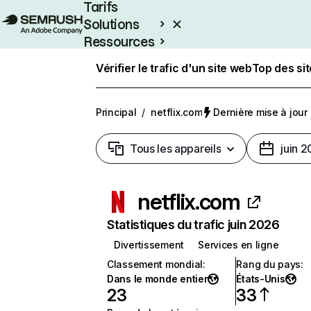
Tarifs
Solutions
Ressources
Entreprises
Vérifier le trafic d'un site web
Top des si
Principal
/
netflix.com
Dernière mise à jour :
Tous les appareils
juin 
netflix.com
Statistiques du trafic juin 2026
Divertissement
Services en ligne
Classement mondial
:
Rang du pays
:
Dans le monde entier
États-Unis
23
33