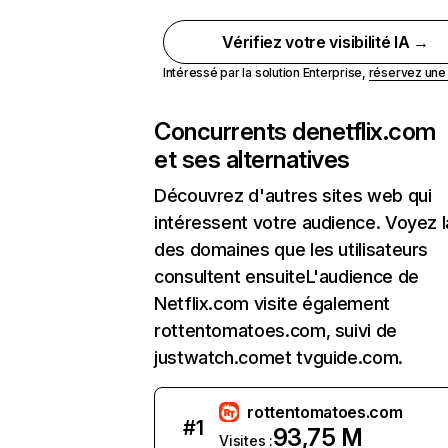
Vérifiez votre visibilité IA →
Intéressé par la solution Enterprise,
réservez un
Concurrents de
netflix.com
et ses alternatives
Découvrez d'autres sites web qui
intéressent votre audience. Voyez la
des domaines que les utilisateurs
consultent ensuiteL'audience de
Netflix.com visite également
rottentomatoes.com, suivi de
justwatch.comet tvguide.com.
rottentomatoes.com
#
1
93,75 M
Visites :