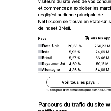
visiteurs du site web de vos concur
et commencez à exploiter les marc
négligésl'audience principale de
Netflix.com se trouve en États-Unis 
de Indeet Brésil.
Tous les app
Pays
États-Unis
20,63 %
260,23 M
Inde
5,92 %
74,69 M
Brésil
5,27 %
66,46 M
Royaume-Uni
4,69 %
59,15 M
Allemagne
4,36 %
54,96 M
Voir tous les pays →
10 fois plus d'informations quotidiennes. Gratui
Parcours du trafic du site 