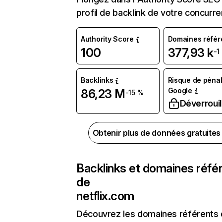
profil de backlink de votre concurre
Authority Score
Domaines référ
100
377,93 k
-1
Backlinks
Risque de pénal
Google
86,23 M
-15 %
Déverrouil
Obtenir plus de données gratuite
Backlinks et domaines réfé
de
netflix.com
Découvrez les domaines référents