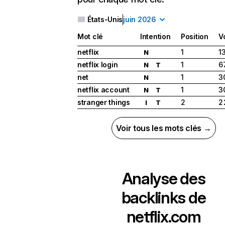
États-Unis
juin 2026
Mot clé
Intention
Position
V
netflix
1
1
N
netflix login
1
6
N
T
net
1
3
N
netflix account
1
3
N
T
stranger things
2
2
I
T
Voir tous les mots clés →
Analyse des
backlinks de
netflix.com