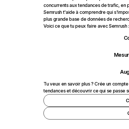
concurrents aux tendances de trafic, en pa
Semrush t'aide à comprendre qui s'impose
plus grande base de données de recherch
Voici ce que tu peux faire avec Semrush 
C
Mesure
Aug
Tu veux en savoir plus ? Crée un compte 
tendances et découvrir ce qui se passe s
C