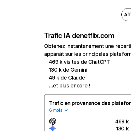
Aff
Trafic IA de
netflix.com
Obtenez instantanément une réparti
apparaît sur les principales platefor
469 k visites de ChatGPT
130 k de Gemini
49 k de Claude
...et plus encore !
Trafic en provenance des platefor
6 mois
469 k
130 k