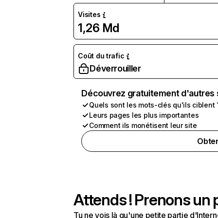
Visites
1,26 Md
Coût du trafic
Déverrouiller
Découvrez gratuitement d'autres 
Quels sont les mots-clés qu'ils ciblent 
Leurs pages les plus importantes
Comment ils monétisent leur site
Obten
Attends ! Prenons un p
Tu ne vois là qu'une petite partie d'Int