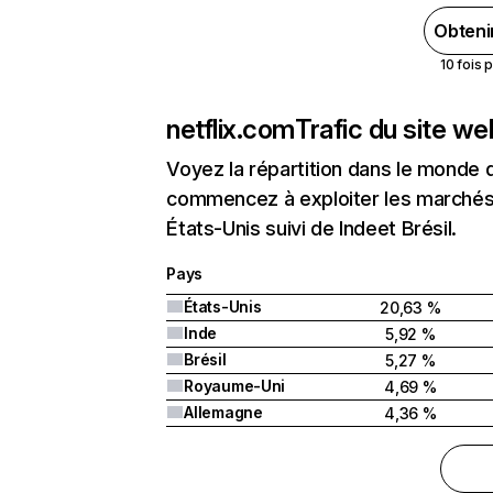
Obteni
10 fois 
netflix.com
Trafic du site w
Voyez la répartition dans le monde 
commencez à exploiter les marchés 
États-Unis suivi de Indeet Brésil.
Pays
États-Unis
20,63 %
Inde
5,92 %
Brésil
5,27 %
Royaume-Uni
4,69 %
Allemagne
4,36 %