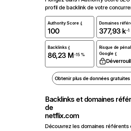
profil de backlink de votre concurre
Authority Score
Domaines référ
100
377,93 k
-1
Backlinks
Risque de pénal
Google
86,23 M
-15 %
Déverrouil
Obtenir plus de données gratuite
Backlinks et domaines réfé
de
netflix.com
Découvrez les domaines référents