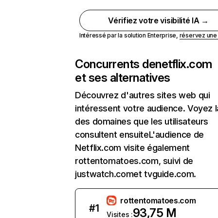
Vérifiez votre visibilité IA →
Intéressé par la solution Enterprise,
réservez un
Concurrents de
netflix.com
et ses alternatives
Découvrez d'autres sites web qui
intéressent votre audience. Voyez la
des domaines que les utilisateurs
consultent ensuiteL'audience de
Netflix.com visite également
rottentomatoes.com, suivi de
justwatch.comet tvguide.com.
rottentomatoes.com
#
1
93,75 M
Visites :