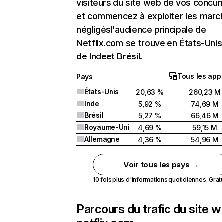
visiteurs du site web de vos concur
et commencez à exploiter les marc
négligésl'audience principale de
Netflix.com se trouve en États-Unis 
de Indeet Brésil.
Tous les app
Pays
États-Unis
20,63 %
260,23 M
Inde
5,92 %
74,69 M
Brésil
5,27 %
66,46 M
Royaume-Uni
4,69 %
59,15 M
Allemagne
4,36 %
54,96 M
Voir tous les pays →
10 fois plus d'informations quotidiennes. Gratui
Parcours du trafic du site 