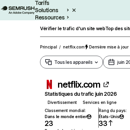
Tarifs
Solutions
Ressources
Entreprises
Vérifier le trafic d'un site web
Top des si
Principal
/
netflix.com
Dernière mise à jour :
Tous les appareils
juin 
netflix.com
Statistiques du trafic juin 2026
Divertissement
Services en ligne
Classement mondial
:
Rang du pays
:
Dans le monde entier
États-Unis
23
33