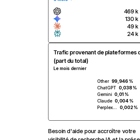
469 k
130 k
49 k
24 k
Trafic provenant de plateformes 
(part du total)
Le mois dernier
Other
99,946 %
ChatGPT
0,038 %
Gemini
0,01 %
Claude
0,004 %
Perplexity
0,002 %
Besoin d'aide pour accroître votre
visibilité de recherche IA et la prés