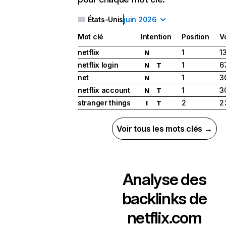
États-Unis
juin 2026
Mot clé
Intention
Position
V
netflix
1
1
N
netflix login
1
6
N
T
net
1
3
N
netflix account
1
3
N
T
stranger things
2
2
I
T
Voir tous les mots clés →
Analyse des
backlinks de
netflix.com