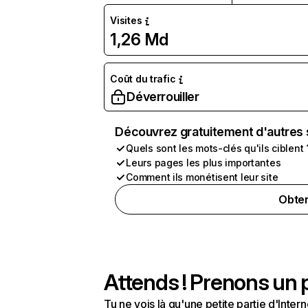
Visites
1,26 Md
Coût du trafic
Déverrouiller
Découvrez gratuitement d'autres 
Quels sont les mots-clés qu'ils ciblent 
Leurs pages les plus importantes
Comment ils monétisent leur site
Obten
Attends ! Prenons un p
Tu ne vois là qu'une petite partie d'Int