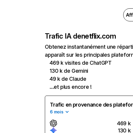
Aff
Trafic IA de
netflix.com
Obtenez instantanément une réparti
apparaît sur les principales platefor
469 k visites de ChatGPT
130 k de Gemini
49 k de Claude
...et plus encore !
Trafic en provenance des platefor
6 mois
469 k
130 k