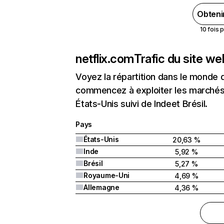
Obteni
10 fois 
netflix.com
Trafic du site w
Voyez la répartition dans le monde 
commencez à exploiter les marchés 
États-Unis suivi de Indeet Brésil.
Pays
États-Unis
20,63 %
Inde
5,92 %
Brésil
5,27 %
Royaume-Uni
4,69 %
Allemagne
4,36 %