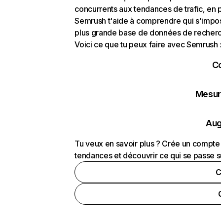
concurrents aux tendances de trafic, en pa
Semrush t'aide à comprendre qui s'impose
plus grande base de données de recherch
Voici ce que tu peux faire avec Semrush 
C
Mesure
Aug
Tu veux en savoir plus ? Crée un compte 
tendances et découvrir ce qui se passe s
C