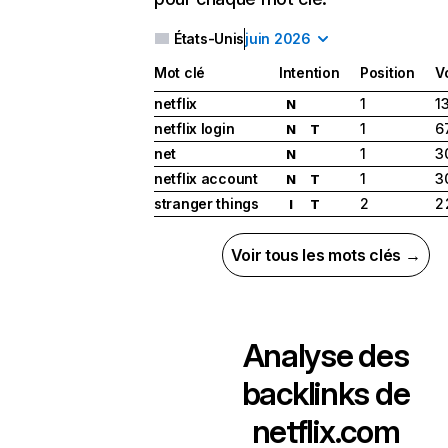
États-Unis
juin 2026
Mot clé
Intention
Position
V
netflix
1
1
N
netflix login
1
6
N
T
net
1
3
N
netflix account
1
3
N
T
stranger things
2
2
I
T
Voir tous les mots clés →
Analyse des
backlinks de
netflix.com