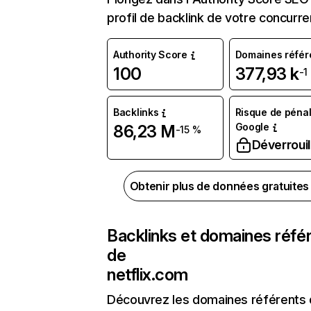
profil de backlink de votre concurre
Authority Score
Domaines référ
100
377,93 k
-1
Backlinks
Risque de pénal
Google
86,23 M
-15 %
Déverrouil
Obtenir plus de données gratuite
Backlinks et domaines réfé
de
netflix.com
Découvrez les domaines référents