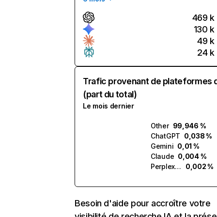
469 k
130 k
49 k
24 k
Trafic provenant de plateformes 
(part du total)
Le mois dernier
Other
99,946 %
ChatGPT
0,038 %
Gemini
0,01 %
Claude
0,004 %
Perplexity
0,002 %
Besoin d'aide pour accroître votre
visibilité de recherche IA et la prés