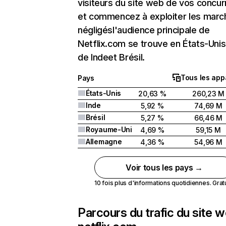
visiteurs du site web de vos concur
et commencez à exploiter les marc
négligésl'audience principale de
Netflix.com se trouve en États-Unis 
de Indeet Brésil.
Tous les app
Pays
États-Unis
20,63 %
260,23 M
Inde
5,92 %
74,69 M
Brésil
5,27 %
66,46 M
Royaume-Uni
4,69 %
59,15 M
Allemagne
4,36 %
54,96 M
Voir tous les pays →
10 fois plus d'informations quotidiennes. Gratui
Parcours du trafic du site 