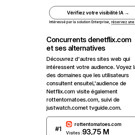
Vérifiez votre visibilité IA →
Intéressé par la solution Enterprise,
réservez un
Concurrents de
netflix.com
et ses alternatives
Découvrez d'autres sites web qui
intéressent votre audience. Voyez la
des domaines que les utilisateurs
consultent ensuiteL'audience de
Netflix.com visite également
rottentomatoes.com, suivi de
justwatch.comet tvguide.com.
rottentomatoes.com
#
1
93,75 M
Visites :