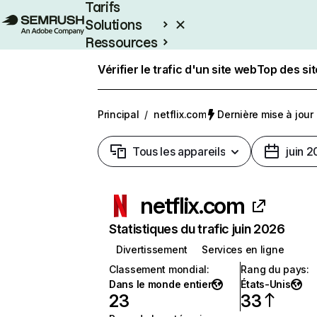
Tarifs
Solutions
Ressources
Entreprises
Vérifier le trafic d'un site web
Top des si
Principal
/
netflix.com
Dernière mise à jour :
Tous les appareils
juin 
netflix.com
Statistiques du trafic juin 2026
Divertissement
Services en ligne
Classement mondial
:
Rang du pays
:
Dans le monde entier
États-Unis
23
33