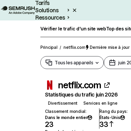
Tarifs
Solutions
Ressources
Entreprises
Vérifier le trafic d'un site web
Top des si
Principal
/
netflix.com
Dernière mise à jour :
Tous les appareils
juin 
netflix.com
Statistiques du trafic juin 2026
Divertissement
Services en ligne
Classement mondial
:
Rang du pays
:
Dans le monde entier
États-Unis
23
33