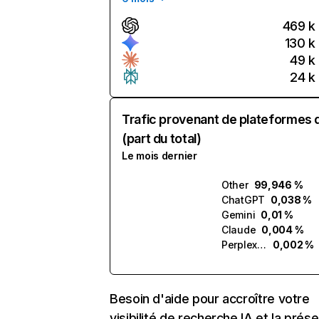
469 k
130 k
49 k
24 k
Trafic provenant de plateformes 
(part du total)
Le mois dernier
Other
99,946 %
ChatGPT
0,038 %
Gemini
0,01 %
Claude
0,004 %
Perplexity
0,002 %
Besoin d'aide pour accroître votre
visibilité de recherche IA et la prés