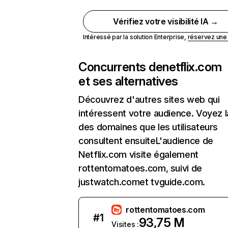
Vérifiez votre visibilité IA →
Intéressé par la solution Enterprise,
réservez un
Concurrents de
netflix.com
et ses alternatives
Découvrez d'autres sites web qui
intéressent votre audience. Voyez la
des domaines que les utilisateurs
consultent ensuiteL'audience de
Netflix.com visite également
rottentomatoes.com, suivi de
justwatch.comet tvguide.com.
rottentomatoes.com
#
1
93,75 M
Visites :