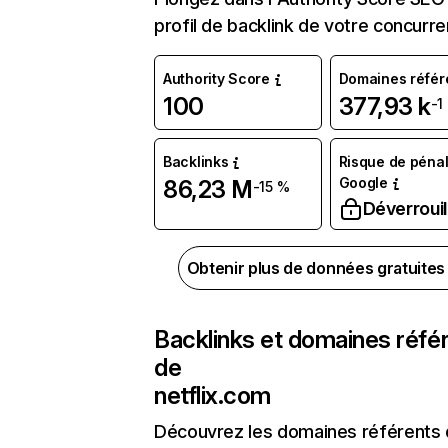
profil de backlink de votre concurre
Authority Score
Domaines référ
100
377,93 k
-1
Backlinks
Risque de pénal
Google
86,23 M
-15 %
Déverrouil
Obtenir plus de données gratuite
Backlinks et domaines réfé
de
netflix.com
Découvrez les domaines référents