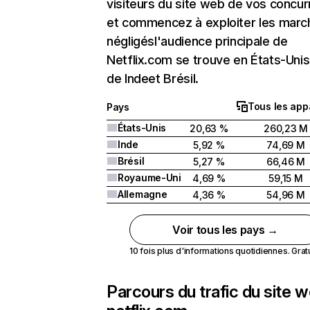
visiteurs du site web de vos concur
et commencez à exploiter les marc
négligésl'audience principale de
Netflix.com se trouve en États-Unis 
de Indeet Brésil.
Tous les app
Pays
États-Unis
20,63 %
260,23 M
Inde
5,92 %
74,69 M
Brésil
5,27 %
66,46 M
Royaume-Uni
4,69 %
59,15 M
Allemagne
4,36 %
54,96 M
Voir tous les pays →
10 fois plus d'informations quotidiennes. Gratui
Parcours du trafic du site 