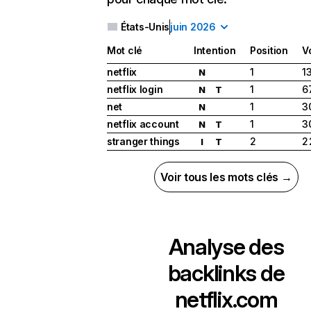
États-Unis
juin 2026
Mot clé
Intention
Position
V
netflix
1
1
N
netflix login
1
6
N
T
net
1
3
N
netflix account
1
3
N
T
stranger things
2
2
I
T
Voir tous les mots clés →
Analyse des
backlinks de
netflix.com