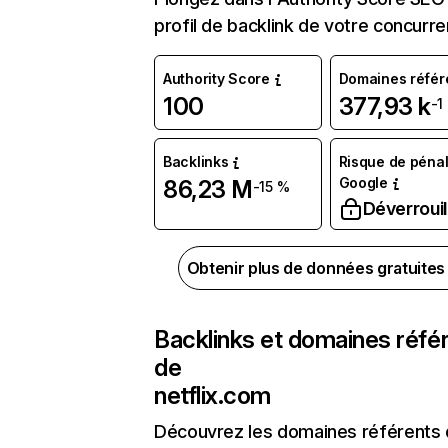
profil de backlink de votre concurre
Authority Score
Domaines référ
100
377,93 k
-1
Backlinks
Risque de pénal
Google
86,23 M
-15 %
Déverrouil
Obtenir plus de données gratuite
Backlinks et domaines réfé
de
netflix.com
Découvrez les domaines référents