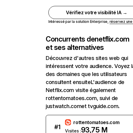
Vérifiez votre visibilité IA →
Intéressé par la solution Enterprise,
réservez un
Concurrents de
netflix.com
et ses alternatives
Découvrez d'autres sites web qui
intéressent votre audience. Voyez la
des domaines que les utilisateurs
consultent ensuiteL'audience de
Netflix.com visite également
rottentomatoes.com, suivi de
justwatch.comet tvguide.com.
rottentomatoes.com
#
1
93,75 M
Visites :