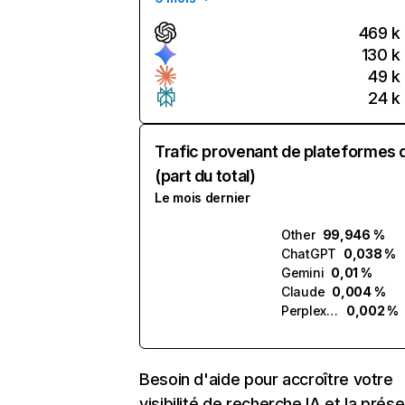
469 k
130 k
49 k
24 k
Trafic provenant de plateformes 
(part du total)
Le mois dernier
Other
99,946 %
ChatGPT
0,038 %
Gemini
0,01 %
Claude
0,004 %
Perplexity
0,002 %
Besoin d'aide pour accroître votre
visibilité de recherche IA et la prés