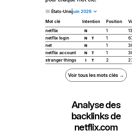
États-Unis
juin 2026
Mot clé
Intention
Position
V
netflix
1
1
N
netflix login
1
6
N
T
net
1
3
N
netflix account
1
3
N
T
stranger things
2
2
I
T
Voir tous les mots clés →
Analyse des
backlinks de
netflix.com