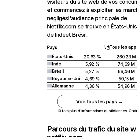
visiteurs du site web de vos concur
et commencez à exploiter les marc
négligésl'audience principale de
Netflix.com se trouve en États-Unis 
de Indeet Brésil.
Tous les app
Pays
États-Unis
20,63 %
260,23 M
Inde
5,92 %
74,69 M
Brésil
5,27 %
66,46 M
Royaume-Uni
4,69 %
59,15 M
Allemagne
4,36 %
54,96 M
Voir tous les pays →
10 fois plus d'informations quotidiennes. Gratui
Parcours du trafic du site 