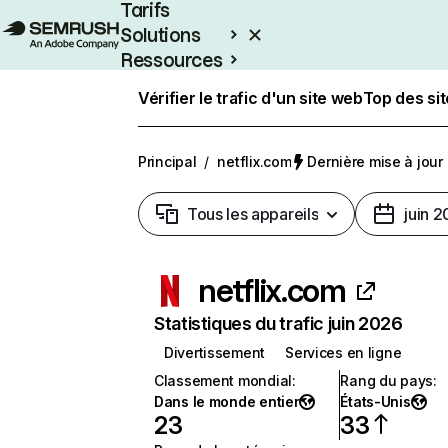
Tarifs
Solutions
Ressources
Entreprises
Vérifier le trafic d'un site web
Top des si
Principal
/
netflix.com
Dernière mise à jour :
Tous les appareils
juin 
netflix.com
Statistiques du trafic juin 2026
Divertissement
Services en ligne
Classement mondial
:
Rang du pays
:
Dans le monde entier
États-Unis
23
33