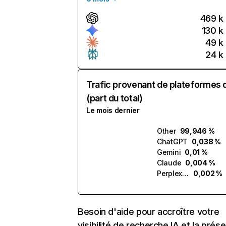
469 k
130 k
49 k
24 k
Trafic provenant de plateformes 
(part du total)
Le mois dernier
Other
99,946 %
ChatGPT
0,038 %
Gemini
0,01 %
Claude
0,004 %
Perplexity
0,002 %
Besoin d'aide pour accroître votre
visibilité de recherche IA et la prés