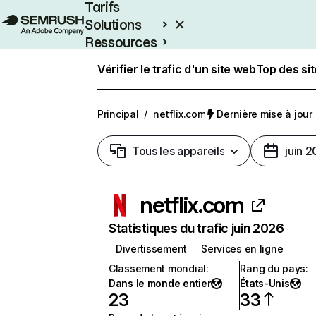
Tarifs
Solutions
Ressources
Entreprises
Vérifier le trafic d'un site web
Top des si
Principal
/
netflix.com
Dernière mise à jour :
Tous les appareils
juin 
netflix.com
Statistiques du trafic juin 2026
Divertissement
Services en ligne
Classement mondial
:
Rang du pays
:
Dans le monde entier
États-Unis
23
33