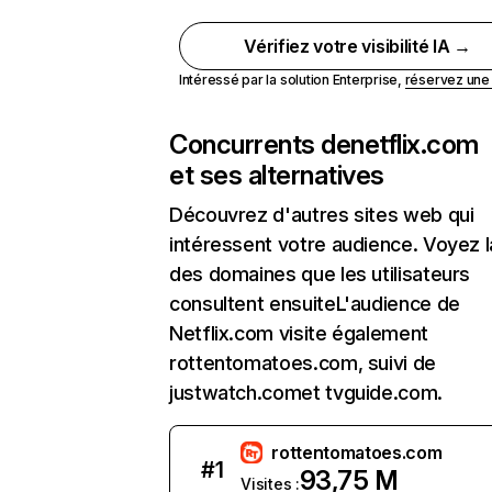
Vérifiez votre visibilité IA →
Intéressé par la solution Enterprise,
réservez un
Concurrents de
netflix.com
et ses alternatives
Découvrez d'autres sites web qui
intéressent votre audience. Voyez la
des domaines que les utilisateurs
consultent ensuiteL'audience de
Netflix.com visite également
rottentomatoes.com, suivi de
justwatch.comet tvguide.com.
rottentomatoes.com
#
1
93,75 M
Visites :