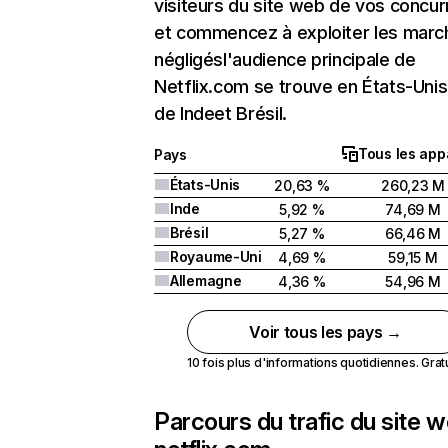
visiteurs du site web de vos concur
et commencez à exploiter les marc
négligésl'audience principale de
Netflix.com se trouve en États-Unis 
de Indeet Brésil.
Tous les app
Pays
États-Unis
20,63 %
260,23 M
Inde
5,92 %
74,69 M
Brésil
5,27 %
66,46 M
Royaume-Uni
4,69 %
59,15 M
Allemagne
4,36 %
54,96 M
Voir tous les pays →
10 fois plus d'informations quotidiennes. Gratui
Parcours du trafic du site 