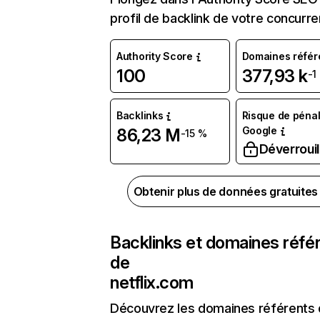
profil de backlink de votre concurre
Authority Score
Domaines référ
100
377,93 k
-1
Backlinks
Risque de pénal
Google
86,23 M
-15 %
Déverrouil
Obtenir plus de données gratuite
Backlinks et domaines réfé
de
netflix.com
Découvrez les domaines référents