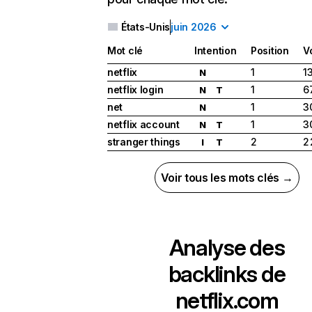
États-Unis
juin 2026
Mot clé
Intention
Position
V
netflix
1
1
N
netflix login
1
6
N
T
net
1
3
N
netflix account
1
3
N
T
stranger things
2
2
I
T
Voir tous les mots clés →
Analyse des
backlinks de
netflix.com