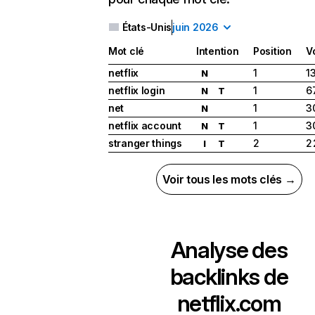
États-Unis
juin 2026
Mot clé
Intention
Position
V
netflix
1
1
N
netflix login
1
6
N
T
net
1
3
N
netflix account
1
3
N
T
stranger things
2
2
I
T
Voir tous les mots clés →
Analyse des
backlinks de
netflix.com