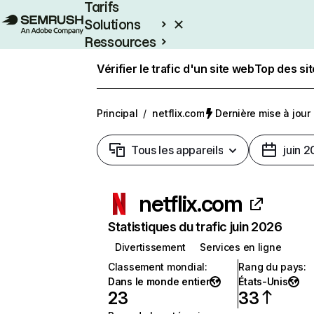
Tarifs
Solutions
Ressources
Entreprises
Vérifier le trafic d'un site web
Top des si
Principal
/
netflix.com
Dernière mise à jour :
Tous les appareils
juin 
netflix.com
Statistiques du trafic juin 2026
Divertissement
Services en ligne
Classement mondial
:
Rang du pays
:
Dans le monde entier
États-Unis
23
33