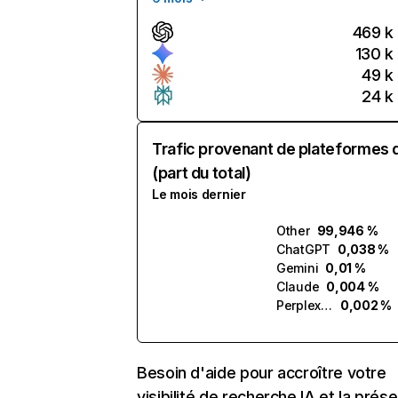
469 k
130 k
49 k
24 k
Trafic provenant de plateformes 
(part du total)
Le mois dernier
Other
99,946 %
ChatGPT
0,038 %
Gemini
0,01 %
Claude
0,004 %
Perplexity
0,002 %
Besoin d'aide pour accroître votre
visibilité de recherche IA et la prés