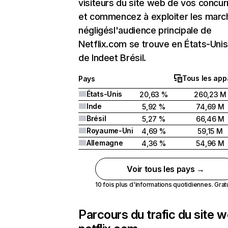
visiteurs du site web de vos concur
et commencez à exploiter les marc
négligésl'audience principale de
Netflix.com se trouve en États-Unis 
de Indeet Brésil.
Tous les app
Pays
États-Unis
20,63 %
260,23 M
Inde
5,92 %
74,69 M
Brésil
5,27 %
66,46 M
Royaume-Uni
4,69 %
59,15 M
Allemagne
4,36 %
54,96 M
Voir tous les pays →
10 fois plus d'informations quotidiennes. Gratui
Parcours du trafic du site 