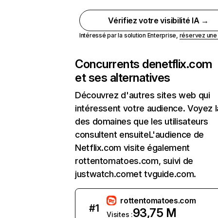
Vérifiez votre visibilité IA →
Intéressé par la solution Enterprise,
réservez un
Concurrents de
netflix.com
et ses alternatives
Découvrez d'autres sites web qui
intéressent votre audience. Voyez la
des domaines que les utilisateurs
consultent ensuiteL'audience de
Netflix.com visite également
rottentomatoes.com, suivi de
justwatch.comet tvguide.com.
rottentomatoes.com
#
1
93,75 M
Visites :