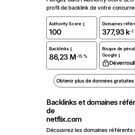
profil de backlink de votre concurre
Authority Score
Domaines référ
100
377,93 k
-1
Backlinks
Risque de pénal
Google
86,23 M
-15 %
Déverrouil
Obtenir plus de données gratuite
Backlinks et domaines réfé
de
netflix.com
Découvrez les domaines référents