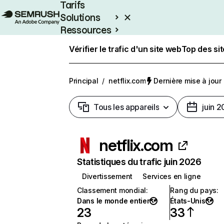
Tarifs
Solutions
Ressources
Entreprises
Vérifier le trafic d'un site web
Top des si
Principal
/
netflix.com
Dernière mise à jour :
Tous les appareils
juin 
netflix.com
Statistiques du trafic juin 2026
Divertissement
Services en ligne
Classement mondial
:
Rang du pays
:
Dans le monde entier
États-Unis
23
33