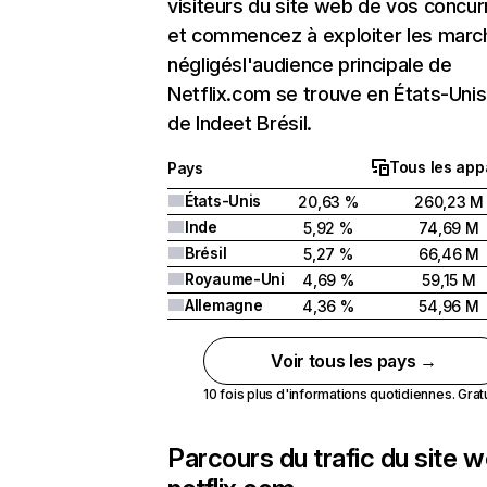
visiteurs du site web de vos concur
et commencez à exploiter les marc
négligésl'audience principale de
Netflix.com se trouve en États-Unis 
de Indeet Brésil.
Tous les app
Pays
États-Unis
20,63 %
260,23 M
Inde
5,92 %
74,69 M
Brésil
5,27 %
66,46 M
Royaume-Uni
4,69 %
59,15 M
Allemagne
4,36 %
54,96 M
Voir tous les pays →
10 fois plus d'informations quotidiennes. Gratui
Parcours du trafic du site 