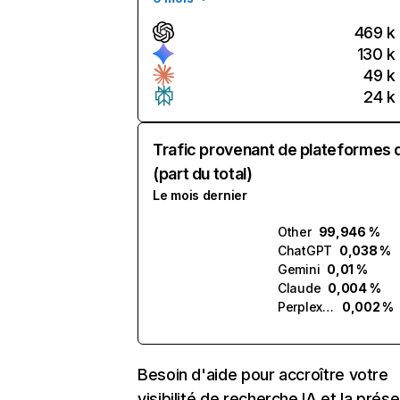
469 k
130 k
49 k
24 k
Trafic provenant de plateformes 
(part du total)
Le mois dernier
Other
99,946 %
ChatGPT
0,038 %
Gemini
0,01 %
Claude
0,004 %
Perplexity
0,002 %
Besoin d'aide pour accroître votre
visibilité de recherche IA et la prés