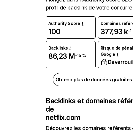
profil de backlink de votre concurre
Authority Score
Domaines référ
100
377,93 k
-1
Backlinks
Risque de pénal
Google
86,23 M
-15 %
Déverrouil
Obtenir plus de données gratuite
Backlinks et domaines réfé
de
netflix.com
Découvrez les domaines référents