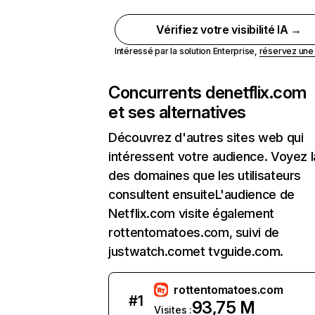
Vérifiez votre visibilité IA →
Intéressé par la solution Enterprise,
réservez un
Concurrents de
netflix.com
et ses alternatives
Découvrez d'autres sites web qui
intéressent votre audience. Voyez la
des domaines que les utilisateurs
consultent ensuiteL'audience de
Netflix.com visite également
rottentomatoes.com, suivi de
justwatch.comet tvguide.com.
rottentomatoes.com
#
1
93,75 M
Visites :