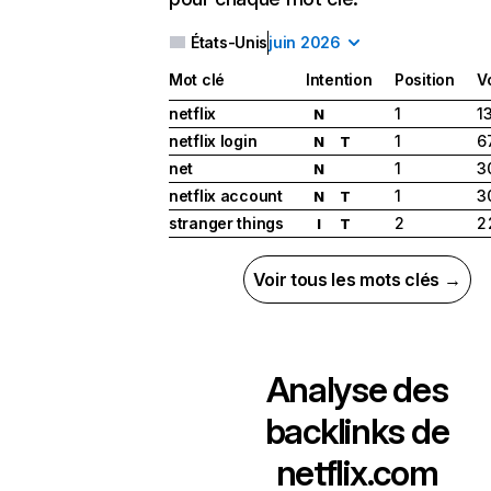
États-Unis
juin 2026
Mot clé
Intention
Position
V
netflix
1
1
N
netflix login
1
6
N
T
net
1
3
N
netflix account
1
3
N
T
stranger things
2
2
I
T
Voir tous les mots clés →
Analyse des
backlinks de
netflix.com