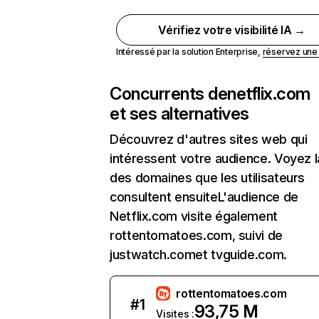
Vérifiez votre visibilité IA →
Intéressé par la solution Enterprise,
réservez un
Concurrents de
netflix.com
et ses alternatives
Découvrez d'autres sites web qui
intéressent votre audience. Voyez la
des domaines que les utilisateurs
consultent ensuiteL'audience de
Netflix.com visite également
rottentomatoes.com, suivi de
justwatch.comet tvguide.com.
rottentomatoes.com
#
1
93,75 M
Visites :