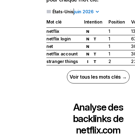
États-Unis
juin 2026
Mot clé
Intention
Position
V
netflix
1
1
N
netflix login
1
6
N
T
net
1
3
N
netflix account
1
3
N
T
stranger things
2
2
I
T
Voir tous les mots clés →
Analyse des
backlinks de
netflix.com