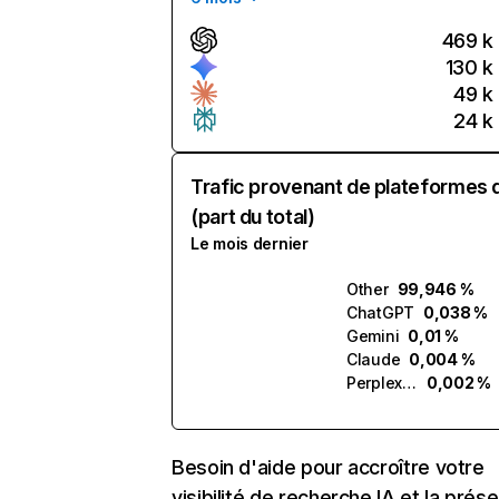
469 k
130 k
49 k
24 k
Trafic provenant de plateformes 
(part du total)
Le mois dernier
Other
99,946 %
ChatGPT
0,038 %
Gemini
0,01 %
Claude
0,004 %
Perplexity
0,002 %
Besoin d'aide pour accroître votre
visibilité de recherche IA et la prés