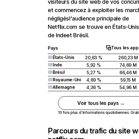
visiteurs du site web de vos concur
et commencez à exploiter les marc
négligésl'audience principale de
Netflix.com se trouve en États-Unis 
de Indeet Brésil.
Tous les app
Pays
États-Unis
20,63 %
260,23 M
Inde
5,92 %
74,69 M
Brésil
5,27 %
66,46 M
Royaume-Uni
4,69 %
59,15 M
Allemagne
4,36 %
54,96 M
Voir tous les pays →
10 fois plus d'informations quotidiennes. Gratui
Parcours du trafic du site 