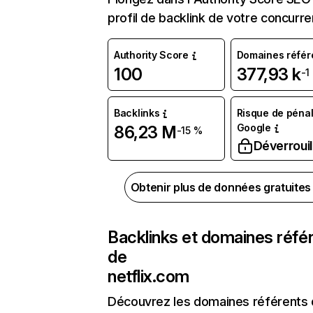
profil de backlink de votre concurre
Authority Score
Domaines référ
100
377,93 k
-1
Backlinks
Risque de pénal
Google
86,23 M
-15 %
Déverrouil
Obtenir plus de données gratuite
Backlinks et domaines réfé
de
netflix.com
Découvrez les domaines référents