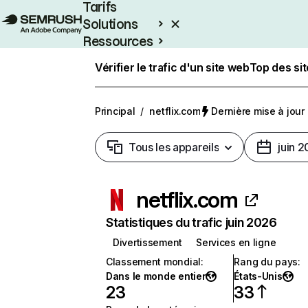
Tarifs
Solutions
Ressources
Entreprises
Vérifier le trafic d'un site web
Top des si
Principal
/
netflix.com
Dernière mise à jour :
Tous les appareils
juin 
netflix.com
Statistiques du trafic juin 2026
Divertissement
Services en ligne
Classement mondial
:
Rang du pays
:
Dans le monde entier
États-Unis
23
33