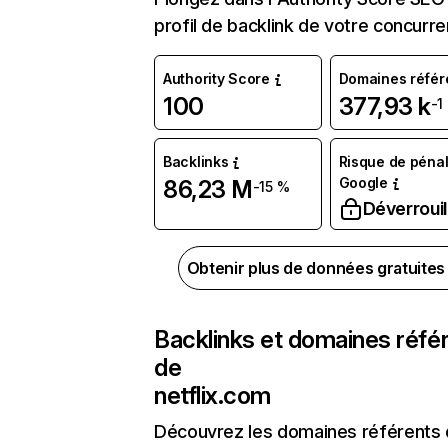
profil de backlink de votre concurre
Authority Score
Domaines référ
100
377,93 k
-1
Backlinks
Risque de pénal
Google
86,23 M
-15 %
Déverrouil
Obtenir plus de données gratuite
Backlinks et domaines réfé
de
netflix.com
Découvrez les domaines référents