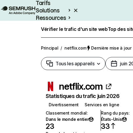
Tarifs
Solutions
Ressources
Entreprises
Vérifier le trafic d'un site web
Top des si
Principal
/
netflix.com
Dernière mise à jour :
Tous les appareils
juin 
netflix.com
Statistiques du trafic juin 2026
Divertissement
Services en ligne
Classement mondial
:
Rang du pays
:
Dans le monde entier
États-Unis
23
33