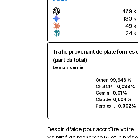
469 k
130 k
49 k
24 k
Trafic provenant de plateformes 
(part du total)
Le mois dernier
Other
99,946 %
ChatGPT
0,038 %
Gemini
0,01 %
Claude
0,004 %
Perplexity
0,002 %
Besoin d'aide pour accroître votre
visibilité de recherche IA et la prés