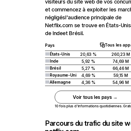
visiteurs du site web de vos concur
et commencez à exploiter les marc
négligésl'audience principale de
Netflix.com se trouve en États-Unis 
de Indeet Brésil.
Tous les app
Pays
États-Unis
20,63 %
260,23 M
Inde
5,92 %
74,69 M
Brésil
5,27 %
66,46 M
Royaume-Uni
4,69 %
59,15 M
Allemagne
4,36 %
54,96 M
Voir tous les pays →
10 fois plus d'informations quotidiennes. Gratui
Parcours du trafic du site 