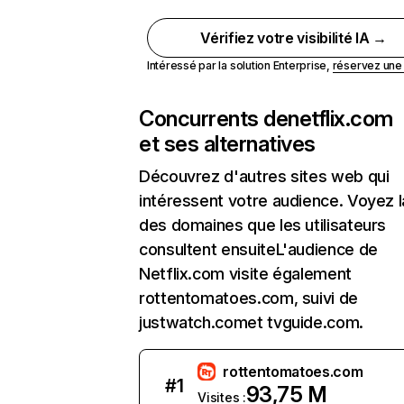
Vérifiez votre visibilité IA →
Intéressé par la solution Enterprise,
réservez un
Concurrents de
netflix.com
et ses alternatives
Découvrez d'autres sites web qui
intéressent votre audience. Voyez la
des domaines que les utilisateurs
consultent ensuiteL'audience de
Netflix.com visite également
rottentomatoes.com, suivi de
justwatch.comet tvguide.com.
rottentomatoes.com
#
1
93,75 M
Visites :