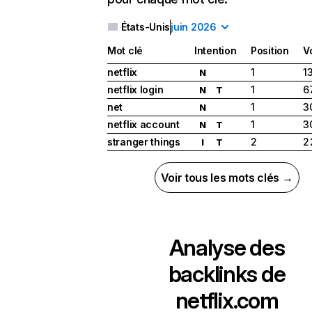
États-Unis
juin 2026
Mot clé
Intention
Position
V
netflix
1
1
N
netflix login
1
6
N
T
net
1
3
N
netflix account
1
3
N
T
stranger things
2
2
I
T
Voir tous les mots clés →
Analyse des
backlinks de
netflix.com