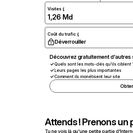
Visites
1,26 Md
Coût du trafic
Déverrouiller
Découvrez gratuitement d'autres 
Quels sont les mots-clés qu'ils ciblent 
Leurs pages les plus importantes
Comment ils monétisent leur site
Obten
Attends ! Prenons un p
Tu ne vois là qu'une petite partie d'Int