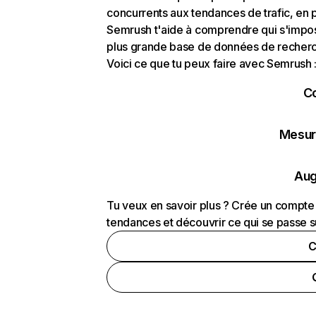
concurrents aux tendances de trafic, en pa
Semrush t'aide à comprendre qui s'impose
plus grande base de données de recherch
Voici ce que tu peux faire avec Semrush 
C
Mesure
Aug
Tu veux en savoir plus ? Crée un compte 
tendances et découvrir ce qui se passe s
C