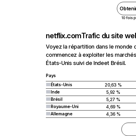
Obteni
10 fois 
netflix.com
Trafic du site w
Voyez la répartition dans le monde 
commencez à exploiter les marchés 
États-Unis suivi de Indeet Brésil.
Pays
États-Unis
20,63 %
Inde
5,92 %
Brésil
5,27 %
Royaume-Uni
4,69 %
Allemagne
4,36 %