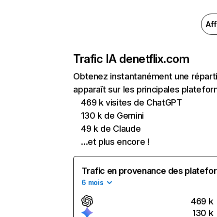
Aff
Trafic IA de
netflix.com
Obtenez instantanément une réparti
apparaît sur les principales platefor
469 k visites de ChatGPT
130 k de Gemini
49 k de Claude
...et plus encore !
Trafic en provenance des platefor
6 mois
469 k
130 k