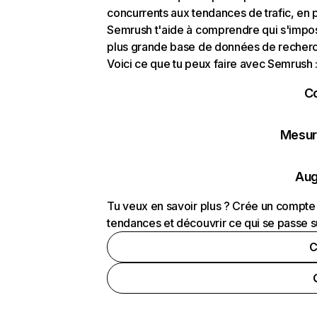
concurrents aux tendances de trafic, en pa
Semrush t'aide à comprendre qui s'impose
plus grande base de données de recherch
Voici ce que tu peux faire avec Semrush 
C
Mesure
Aug
Tu veux en savoir plus ? Crée un compte 
tendances et découvrir ce qui se passe s
C