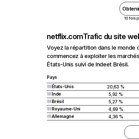
Obteni
10 fois 
netflix.com
Trafic du site w
Voyez la répartition dans le monde 
commencez à exploiter les marchés 
États-Unis suivi de Indeet Brésil.
Pays
États-Unis
20,63 %
Inde
5,92 %
Brésil
5,27 %
Royaume-Uni
4,69 %
Allemagne
4,36 %