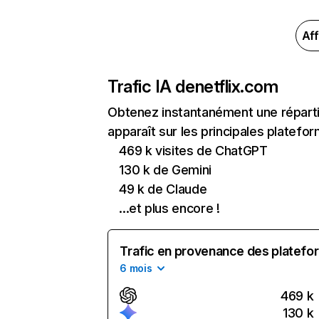
Aff
Trafic IA de
netflix.com
Obtenez instantanément une réparti
apparaît sur les principales platefor
469 k visites de ChatGPT
130 k de Gemini
49 k de Claude
...et plus encore !
Trafic en provenance des platefor
6 mois
469 k
130 k