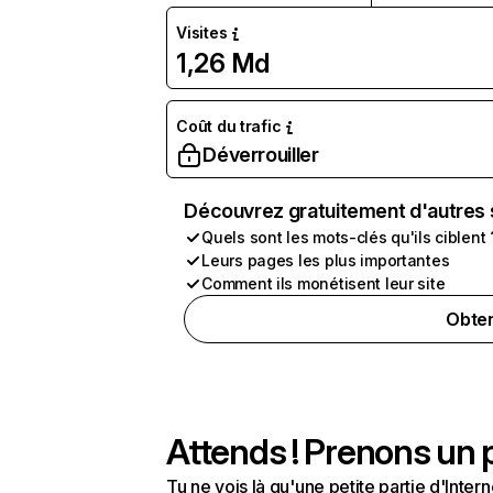
Visites
1,26 Md
Coût du trafic
Déverrouiller
Découvrez gratuitement d'autres 
Quels sont les mots-clés qu'ils ciblent 
Leurs pages les plus importantes
Comment ils monétisent leur site
Obten
Attends ! Prenons un p
Tu ne vois là qu'une petite partie d'Int