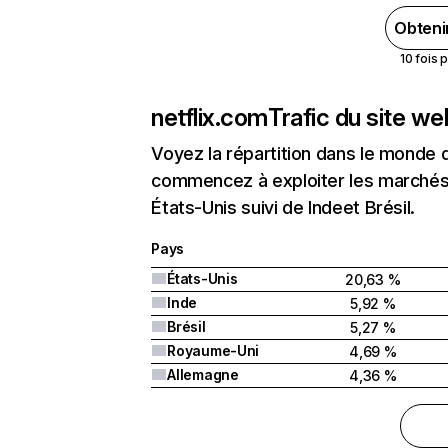
Obteni
10 fois 
netflix.com
Trafic du site w
Voyez la répartition dans le monde 
commencez à exploiter les marchés 
États-Unis suivi de Indeet Brésil.
Pays
États-Unis
20,63 %
Inde
5,92 %
Brésil
5,27 %
Royaume-Uni
4,69 %
Allemagne
4,36 %