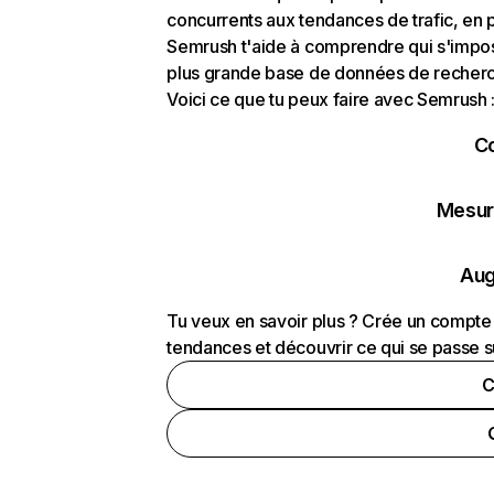
concurrents aux tendances de trafic, en pa
Semrush t'aide à comprendre qui s'impose
plus grande base de données de recherch
Voici ce que tu peux faire avec Semrush 
C
Mesure
Aug
Tu veux en savoir plus ? Crée un compte 
tendances et découvrir ce qui se passe s
C