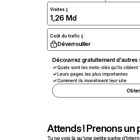
Visites
1,26 Md
Coût du trafic
Déverrouiller
Découvrez gratuitement d'autres 
Quels sont les mots-clés qu'ils ciblent 
Leurs pages les plus importantes
Comment ils monétisent leur site
Obten
Attends ! Prenons un p
Tu ne vois là qu'une petite partie d'Int