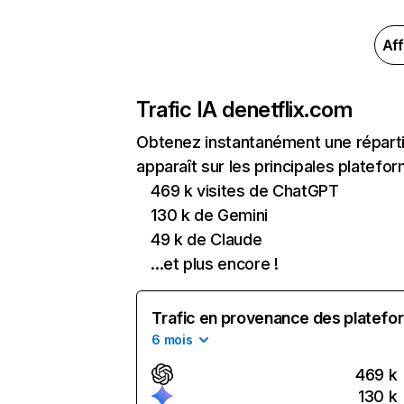
Aff
Trafic IA de
netflix.com
Obtenez instantanément une réparti
apparaît sur les principales platefor
469 k visites de ChatGPT
130 k de Gemini
49 k de Claude
...et plus encore !
Trafic en provenance des platefor
6 mois
469 k
130 k