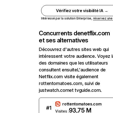
Vérifiez votre visibilité IA →
Intéressé par la solution Enterprise,
réservez un
Concurrents de
netflix.com
et ses alternatives
Découvrez d'autres sites web qui
intéressent votre audience. Voyez la
des domaines que les utilisateurs
consultent ensuiteL'audience de
Netflix.com visite également
rottentomatoes.com, suivi de
justwatch.comet tvguide.com.
rottentomatoes.com
#
1
93,75 M
Visites :