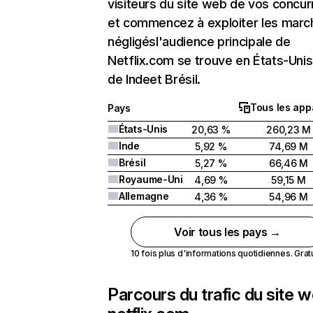
visiteurs du site web de vos concur
et commencez à exploiter les marc
négligésl'audience principale de
Netflix.com se trouve en États-Unis 
de Indeet Brésil.
Tous les app
Pays
États-Unis
20,63 %
260,23 M
Inde
5,92 %
74,69 M
Brésil
5,27 %
66,46 M
Royaume-Uni
4,69 %
59,15 M
Allemagne
4,36 %
54,96 M
Voir tous les pays →
10 fois plus d'informations quotidiennes. Gratui
Parcours du trafic du site 