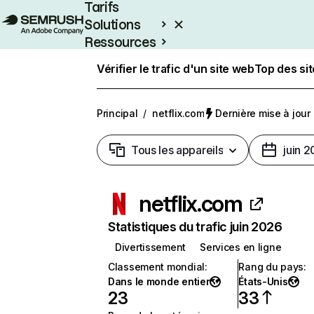
Tarifs
Solutions
Ressources
Entreprises
Vérifier le trafic d'un site web
Top des si
Principal
/
netflix.com
Dernière mise à jour :
Tous les appareils
juin 
netflix.com
Statistiques du trafic juin 2026
Divertissement
Services en ligne
Classement mondial
:
Rang du pays
:
Dans le monde entier
États-Unis
23
33