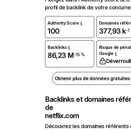
profil de backlink de votre concurre
Authority Score
Domaines référ
100
377,93 k
-1
Backlinks
Risque de pénal
Google
86,23 M
-15 %
Déverrouil
Obtenir plus de données gratuite
Backlinks et domaines réfé
de
netflix.com
Découvrez les domaines référents