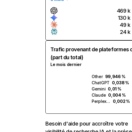
469 k
130 k
49 k
24 k
Trafic provenant de plateformes 
(part du total)
Le mois dernier
Other
99,946 %
ChatGPT
0,038 %
Gemini
0,01 %
Claude
0,004 %
Perplexity
0,002 %
Besoin d'aide pour accroître votre
visibilité de recherche IA et la prés