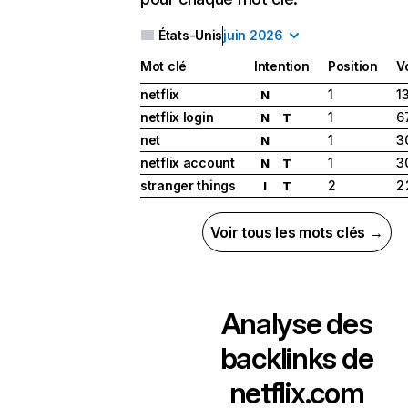
États-Unis
juin 2026
Mot clé
Intention
Position
V
netflix
1
1
N
netflix login
1
6
N
T
net
1
3
N
netflix account
1
3
N
T
stranger things
2
2
I
T
Voir tous les mots clés →
Analyse des
backlinks de
netflix.com