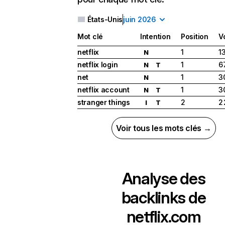
États-Unis
juin 2026
Mot clé
Intention
Position
V
netflix
1
1
N
netflix login
1
6
N
T
net
1
3
N
netflix account
1
3
N
T
stranger things
2
2
I
T
Voir tous les mots clés →
Analyse des
backlinks de
netflix.com