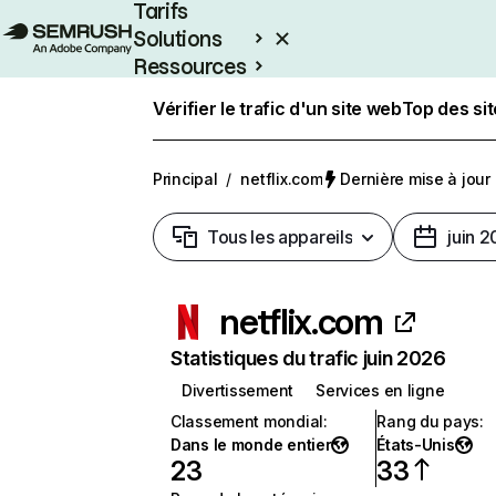
Tarifs
Solutions
Ressources
Entreprises
Vérifier le trafic d'un site web
Top des si
Principal
/
netflix.com
Dernière mise à jour :
Tous les appareils
juin 
netflix.com
Statistiques du trafic juin 2026
Divertissement
Services en ligne
Classement mondial
:
Rang du pays
:
Dans le monde entier
États-Unis
23
33