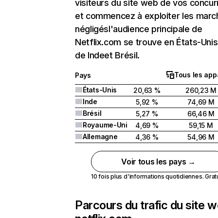
visiteurs du site web de vos concur
et commencez à exploiter les marc
négligésl'audience principale de
Netflix.com se trouve en États-Unis 
de Indeet Brésil.
Tous les app
Pays
États-Unis
20,63 %
260,23 M
Inde
5,92 %
74,69 M
Brésil
5,27 %
66,46 M
Royaume-Uni
4,69 %
59,15 M
Allemagne
4,36 %
54,96 M
Voir tous les pays →
10 fois plus d'informations quotidiennes. Gratui
Parcours du trafic du site 