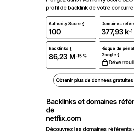
profil de backlink de votre concurre
Authority Score
Domaines référ
100
377,93 k
-1
Backlinks
Risque de pénal
Google
86,23 M
-15 %
Déverrouil
Obtenir plus de données gratuite
Backlinks et domaines réfé
de
netflix.com
Découvrez les domaines référents