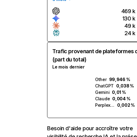
469 k
130 k
49 k
24 k
Trafic provenant de plateformes 
(part du total)
Le mois dernier
Other
99,946 %
ChatGPT
0,038 %
Gemini
0,01 %
Claude
0,004 %
Perplexity
0,002 %
Besoin d'aide pour accroître votre
visibilité de recherche IA et la prés