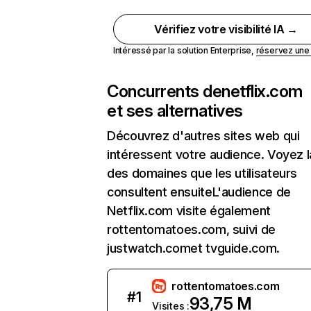
Vérifiez votre visibilité IA →
Intéressé par la solution Enterprise,
réservez un
Concurrents de
netflix.com
et ses alternatives
Découvrez d'autres sites web qui
intéressent votre audience. Voyez la
des domaines que les utilisateurs
consultent ensuiteL'audience de
Netflix.com visite également
rottentomatoes.com, suivi de
justwatch.comet tvguide.com.
rottentomatoes.com
#
1
93,75 M
Visites :