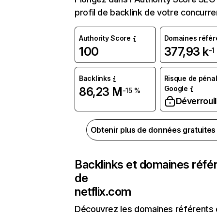
profil de backlink de votre concurre
Authority Score
Domaines référ
100
377,93 k
-1
Backlinks
Risque de pénal
Google
86,23 M
-15 %
Déverrouil
Obtenir plus de données gratuite
Backlinks et domaines réfé
de
netflix.com
Découvrez les domaines référents