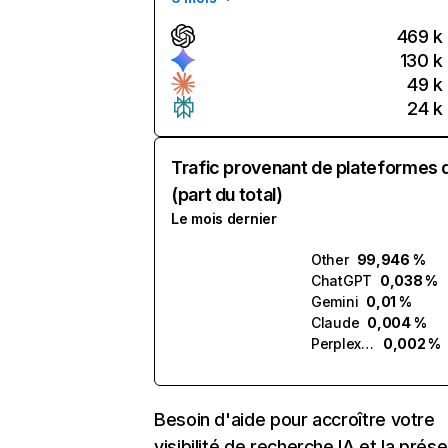
469 k
130 k
49 k
24 k
Trafic provenant de plateformes 
(part du total)
Le mois dernier
Other
99,946 %
ChatGPT
0,038 %
Gemini
0,01 %
Claude
0,004 %
Perplexity
0,002 %
Besoin d'aide pour accroître votre
visibilité de recherche IA et la prés