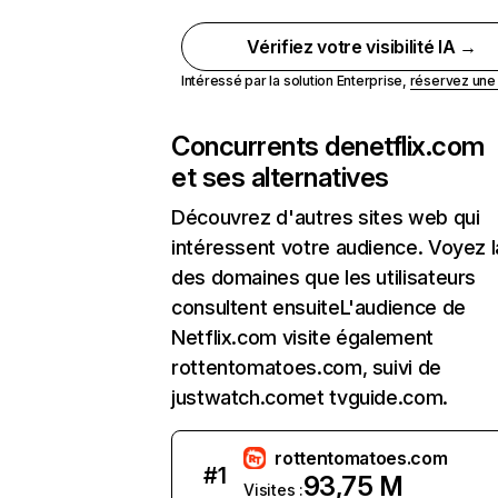
Vérifiez votre visibilité IA →
Intéressé par la solution Enterprise,
réservez un
Concurrents de
netflix.com
et ses alternatives
Découvrez d'autres sites web qui
intéressent votre audience. Voyez la
des domaines que les utilisateurs
consultent ensuiteL'audience de
Netflix.com visite également
rottentomatoes.com, suivi de
justwatch.comet tvguide.com.
rottentomatoes.com
#
1
93,75 M
Visites :