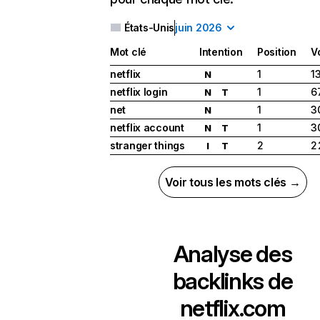
États-Unis
juin 2026
Mot clé
Intention
Position
V
netflix
1
1
N
netflix login
1
6
N
T
net
1
3
N
netflix account
1
3
N
T
stranger things
2
2
I
T
Voir tous les mots clés →
Analyse des
backlinks de
netflix.com