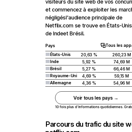
visiteurs du site web de vos concur
et commencez à exploiter les marc
négligésl'audience principale de
Netflix.com se trouve en États-Unis 
de Indeet Brésil.
Tous les app
Pays
États-Unis
20,63 %
260,23 M
Inde
5,92 %
74,69 M
Brésil
5,27 %
66,46 M
Royaume-Uni
4,69 %
59,15 M
Allemagne
4,36 %
54,96 M
Voir tous les pays →
10 fois plus d'informations quotidiennes. Gratui
Parcours du trafic du site 