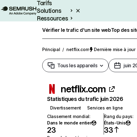
Tarifs
Solutions
Ressources
Entreprises
Vérifier le trafic d'un site web
Top des si
Principal
/
netflix.com
Dernière mise à jour :
Tous les appareils
juin 
netflix.com
Statistiques du trafic juin 2026
Divertissement
Services en ligne
Classement mondial
:
Rang du pays
:
Dans le monde entier
États-Unis
23
33