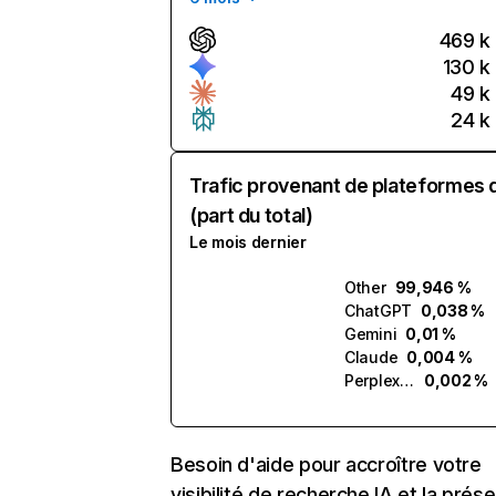
469 k
130 k
49 k
24 k
Trafic provenant de plateformes 
(part du total)
Le mois dernier
Other
99,946 %
ChatGPT
0,038 %
Gemini
0,01 %
Claude
0,004 %
Perplexity
0,002 %
Besoin d'aide pour accroître votre
visibilité de recherche IA et la prés