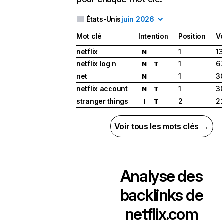
États-Unis
juin 2026
Mot clé
Intention
Position
V
netflix
1
1
N
netflix login
1
6
N
T
net
1
3
N
netflix account
1
3
N
T
stranger things
2
2
I
T
Voir tous les mots clés →
Analyse des
backlinks de
netflix.com