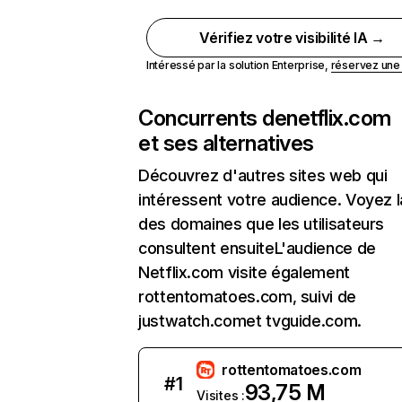
Vérifiez votre visibilité IA →
Intéressé par la solution Enterprise,
réservez un
Concurrents de
netflix.com
et ses alternatives
Découvrez d'autres sites web qui
intéressent votre audience. Voyez la
des domaines que les utilisateurs
consultent ensuiteL'audience de
Netflix.com visite également
rottentomatoes.com, suivi de
justwatch.comet tvguide.com.
rottentomatoes.com
#
1
93,75 M
Visites :