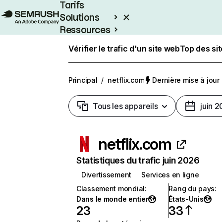
Tarifs
Solutions
Ressources
Entreprises
Vérifier le trafic d'un site web
Top des si
Principal
/
netflix.com
Dernière mise à jour :
Tous les appareils
juin 
netflix.com
Statistiques du trafic juin 2026
Divertissement
Services en ligne
Classement mondial
:
Rang du pays
:
Dans le monde entier
États-Unis
23
33