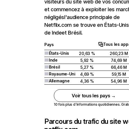
visiteurs du site web de vos concur
et commencez à exploiter les marc
négligésl'audience principale de
Netflix.com se trouve en États-Unis 
de Indeet Brésil.
Tous les app
Pays
États-Unis
20,63 %
260,23 M
Inde
5,92 %
74,69 M
Brésil
5,27 %
66,46 M
Royaume-Uni
4,69 %
59,15 M
Allemagne
4,36 %
54,96 M
Voir tous les pays →
10 fois plus d'informations quotidiennes. Gratui
Parcours du trafic du site 