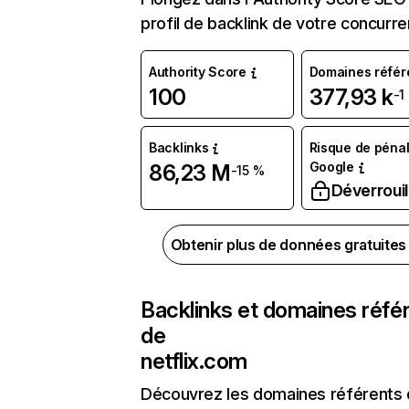
profil de backlink de votre concurre
Authority Score
Domaines référ
100
377,93 k
-1
Backlinks
Risque de pénal
Google
86,23 M
-15 %
Déverrouil
Obtenir plus de données gratuite
Backlinks et domaines réfé
de
netflix.com
Découvrez les domaines référents