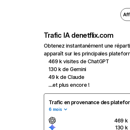
Aff
Trafic IA de
netflix.com
Obtenez instantanément une réparti
apparaît sur les principales platefor
469 k visites de ChatGPT
130 k de Gemini
49 k de Claude
...et plus encore !
Trafic en provenance des platefor
6 mois
469 k
130 k