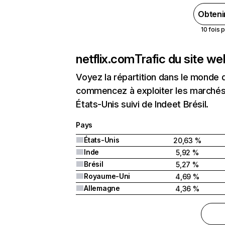
Obteni
10 fois 
netflix.com
Trafic du site w
Voyez la répartition dans le monde 
commencez à exploiter les marchés 
États-Unis suivi de Indeet Brésil.
Pays
États-Unis
20,63 %
Inde
5,92 %
Brésil
5,27 %
Royaume-Uni
4,69 %
Allemagne
4,36 %