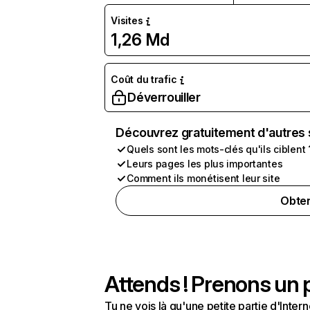
Visites
1,26 Md
Coût du trafic
Déverrouiller
Découvrez gratuitement d'autres 
Quels sont les mots-clés qu'ils ciblent 
Leurs pages les plus importantes
Comment ils monétisent leur site
Obten
Attends ! Prenons un p
Tu ne vois là qu'une petite partie d'Int