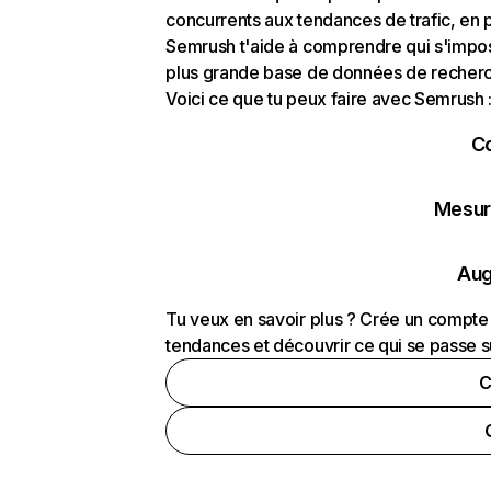
concurrents aux tendances de trafic, en pa
Semrush t'aide à comprendre qui s'impose
plus grande base de données de recherch
Voici ce que tu peux faire avec Semrush 
C
Mesure
Aug
Tu veux en savoir plus ? Crée un compte 
tendances et découvrir ce qui se passe s
C