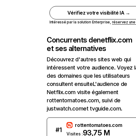
Vérifiez votre visibilité IA →
Intéressé par la solution Enterprise,
réservez un
Concurrents de
netflix.com
et ses alternatives
Découvrez d'autres sites web qui
intéressent votre audience. Voyez la
des domaines que les utilisateurs
consultent ensuiteL'audience de
Netflix.com visite également
rottentomatoes.com, suivi de
justwatch.comet tvguide.com.
rottentomatoes.com
#
1
93,75 M
Visites :