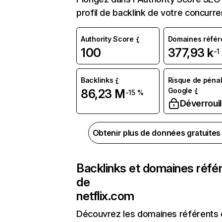
profil de backlink de votre concurre
Authority Score
Domaines référ
100
377,93 k
-1
Backlinks
Risque de pénal
Google
86,23 M
-15 %
Déverrouil
Obtenir plus de données gratuite
Backlinks et domaines réfé
de
netflix.com
Découvrez les domaines référents