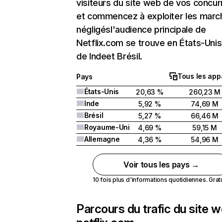
visiteurs du site web de vos concur
et commencez à exploiter les marc
négligésl'audience principale de
Netflix.com se trouve en États-Unis 
de Indeet Brésil.
Tous les app
Pays
États-Unis
20,63 %
260,23 M
Inde
5,92 %
74,69 M
Brésil
5,27 %
66,46 M
Royaume-Uni
4,69 %
59,15 M
Allemagne
4,36 %
54,96 M
Voir tous les pays →
10 fois plus d'informations quotidiennes. Gratui
Parcours du trafic du site 