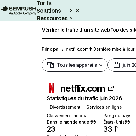
Tarifs
Solutions
Ressources
Entreprises
Vérifier le trafic d'un site web
Top des si
Principal
/
netflix.com
Dernière mise à jour :
Tous les appareils
juin 
netflix.com
Statistiques du trafic juin 2026
Divertissement
Services en ligne
Classement mondial
:
Rang du pays
:
Dans le monde entier
États-Unis
23
33