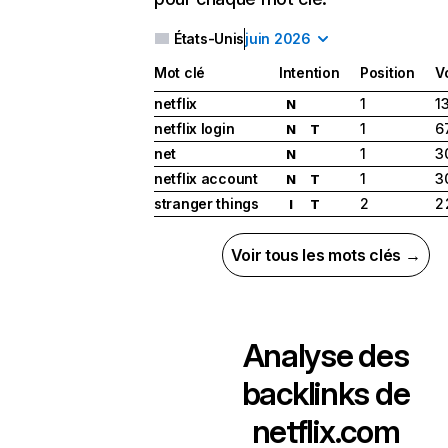
États-Unis
juin 2026
Mot clé
Intention
Position
V
netflix
1
1
N
netflix login
1
6
N
T
net
1
3
N
netflix account
1
3
N
T
stranger things
2
2
I
T
Voir tous les mots clés →
Analyse des
backlinks de
netflix.com