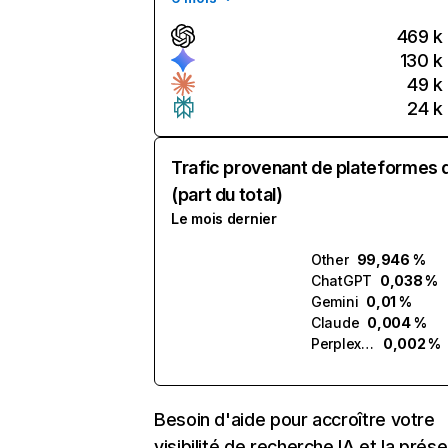
469 k
130 k
49 k
24 k
Trafic provenant de plateformes 
(part du total)
Le mois dernier
Other
99,946 %
ChatGPT
0,038 %
Gemini
0,01 %
Claude
0,004 %
Perplexity
0,002 %
Besoin d'aide pour accroître votre
visibilité de recherche IA et la prés