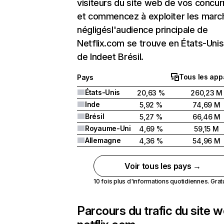
visiteurs du site web de vos concur
et commencez à exploiter les marc
négligésl'audience principale de
Netflix.com se trouve en États-Unis 
de Indeet Brésil.
Tous les app
Pays
États-Unis
20,63 %
260,23 M
Inde
5,92 %
74,69 M
Brésil
5,27 %
66,46 M
Royaume-Uni
4,69 %
59,15 M
Allemagne
4,36 %
54,96 M
Voir tous les pays →
10 fois plus d'informations quotidiennes. Gratui
Parcours du trafic du site 