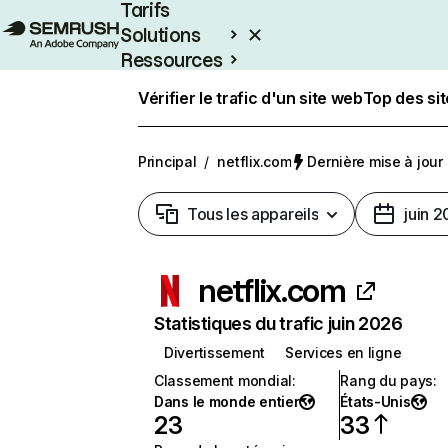
Tarifs
Solutions
Ressources
Entreprises
Vérifier le trafic d'un site web
Top des si
Principal
/
netflix.com
Dernière mise à jour :
Tous les appareils
juin 
netflix.com
Statistiques du trafic juin 2026
Divertissement
Services en ligne
Classement mondial
:
Rang du pays
:
Dans le monde entier
États-Unis
23
33