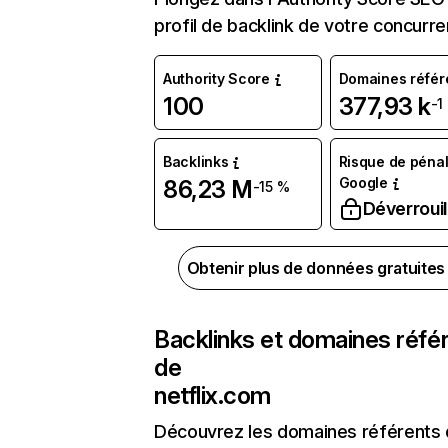
profil de backlink de votre concurre
Authority Score
Domaines référ
100
377,93 k
-1
Backlinks
Risque de pénal
Google
86,23 M
-15 %
Déverrouil
Obtenir plus de données gratuite
Backlinks et domaines réfé
de
netflix.com
Découvrez les domaines référents