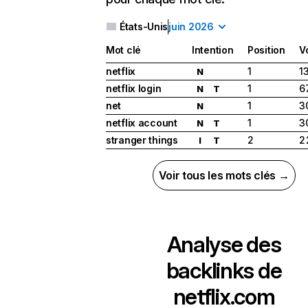
États-Unis
juin 2026
Mot clé
Intention
Position
V
netflix
1
1
N
netflix login
1
6
N
T
net
1
3
N
netflix account
1
3
N
T
stranger things
2
2
I
T
Voir tous les mots clés →
Analyse des
backlinks de
netflix.com