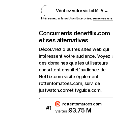
Vérifiez votre visibilité IA →
Intéressé par la solution Enterprise,
réservez un
Concurrents de
netflix.com
et ses alternatives
Découvrez d'autres sites web qui
intéressent votre audience. Voyez la
des domaines que les utilisateurs
consultent ensuiteL'audience de
Netflix.com visite également
rottentomatoes.com, suivi de
justwatch.comet tvguide.com.
rottentomatoes.com
#
1
93,75 M
Visites :