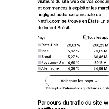
visiteurs du site web de vos concur
et commencez à exploiter les marc
négligésl'audience principale de
Netflix.com se trouve en États-Unis 
de Indeet Brésil.
Tous les app
Pays
États-Unis
20,63 %
260,23 M
Inde
5,92 %
74,69 M
Brésil
5,27 %
66,46 M
Royaume-Uni
4,69 %
59,15 M
Allemagne
4,36 %
54,96 M
Voir tous les pays →
10 fois plus d'informations quotidiennes. Gratui
Parcours du trafic du site 