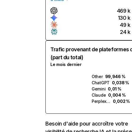
469 k
130 k
49 k
24 k
Trafic provenant de plateformes 
(part du total)
Le mois dernier
Other
99,946 %
ChatGPT
0,038 %
Gemini
0,01 %
Claude
0,004 %
Perplexity
0,002 %
Besoin d'aide pour accroître votre
visibilité de recherche IA et la prés