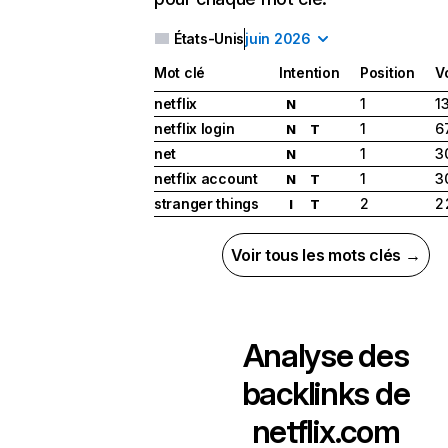
États-Unis
juin 2026
Mot clé
Intention
Position
V
netflix
1
1
N
netflix login
1
6
N
T
net
1
3
N
netflix account
1
3
N
T
stranger things
2
2
I
T
Voir tous les mots clés →
Analyse des
backlinks de
netflix.com