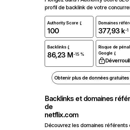
profil de backlink de votre concurre
Authority Score
Domaines référ
100
377,93 k
-1
Backlinks
Risque de pénal
Google
86,23 M
-15 %
Déverrouil
Obtenir plus de données gratuite
Backlinks et domaines réfé
de
netflix.com
Découvrez les domaines référents