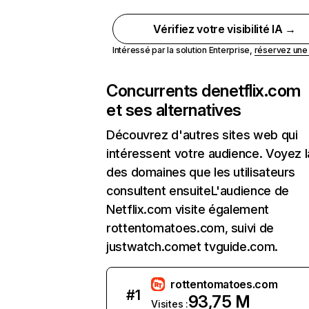
Vérifiez votre visibilité IA →
Intéressé par la solution Enterprise,
réservez un
Concurrents de
netflix.com
et ses alternatives
Découvrez d'autres sites web qui
intéressent votre audience. Voyez la
des domaines que les utilisateurs
consultent ensuiteL'audience de
Netflix.com visite également
rottentomatoes.com, suivi de
justwatch.comet tvguide.com.
rottentomatoes.com
#
1
93,75 M
Visites :