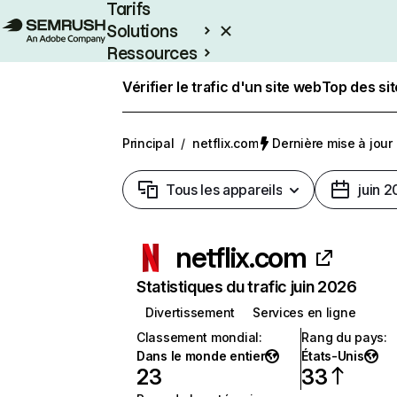
Tarifs
Solutions
Ressources
Entreprises
Vérifier le trafic d'un site web
Top des si
Principal
/
netflix.com
Dernière mise à jour :
Tous les appareils
juin 
netflix.com
Statistiques du trafic juin 2026
Divertissement
Services en ligne
Classement mondial
:
Rang du pays
:
Dans le monde entier
États-Unis
23
33