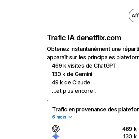
Aff
Trafic IA de
netflix.com
Obtenez instantanément une réparti
apparaît sur les principales platefor
469 k visites de ChatGPT
130 k de Gemini
49 k de Claude
...et plus encore !
Trafic en provenance des platefor
6 mois
469 k
130 k