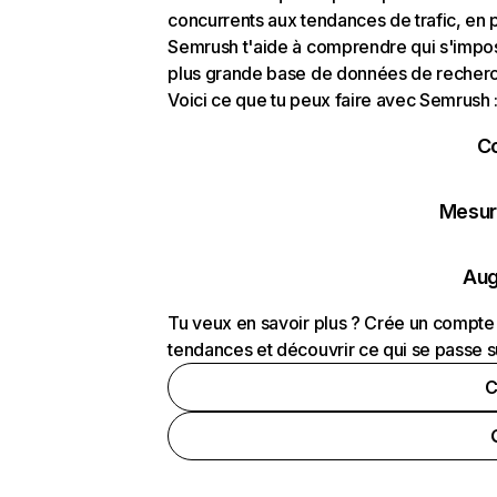
concurrents aux tendances de trafic, en pa
Semrush t'aide à comprendre qui s'impose
plus grande base de données de recherch
Voici ce que tu peux faire avec Semrush 
C
Mesure
Aug
Tu veux en savoir plus ? Crée un compte 
tendances et découvrir ce qui se passe s
C