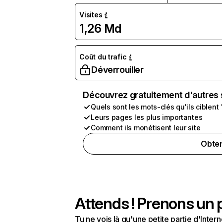
Visites
1,26 Md
Coût du trafic
Déverrouiller
Découvrez gratuitement d'autres 
Quels sont les mots-clés qu'ils ciblent 
Leurs pages les plus importantes
Comment ils monétisent leur site
Obten
Attends ! Prenons un p
Tu ne vois là qu'une petite partie d'Int