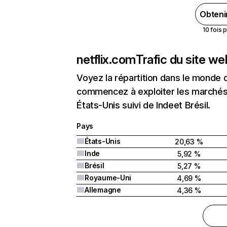
Obteni
10 fois 
netflix.com
Trafic du site w
Voyez la répartition dans le monde 
commencez à exploiter les marchés 
États-Unis suivi de Indeet Brésil.
Pays
États-Unis
20,63 %
Inde
5,92 %
Brésil
5,27 %
Royaume-Uni
4,69 %
Allemagne
4,36 %