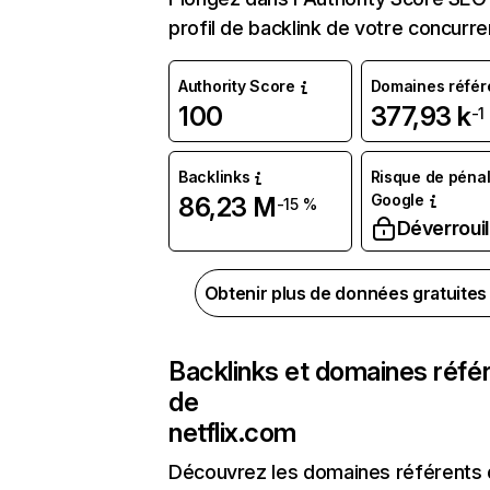
profil de backlink de votre concurre
Authority Score
Domaines référ
100
377,93 k
-1
Backlinks
Risque de pénal
Google
86,23 M
-15 %
Déverrouil
Obtenir plus de données gratuite
Backlinks et domaines réfé
de
netflix.com
Découvrez les domaines référents