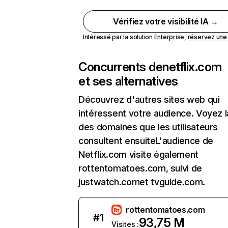
Vérifiez votre visibilité IA →
Intéressé par la solution Enterprise,
réservez un
Concurrents de
netflix.com
et ses alternatives
Découvrez d'autres sites web qui
intéressent votre audience. Voyez la
des domaines que les utilisateurs
consultent ensuiteL'audience de
Netflix.com visite également
rottentomatoes.com, suivi de
justwatch.comet tvguide.com.
rottentomatoes.com
#
1
93,75 M
Visites :