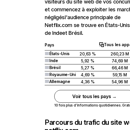
visiteurs du site web de vos concur
et commencez à exploiter les marc
négligésl'audience principale de
Netflix.com se trouve en États-Unis 
de Indeet Brésil.
Tous les app
Pays
États-Unis
20,63 %
260,23 M
Inde
5,92 %
74,69 M
Brésil
5,27 %
66,46 M
Royaume-Uni
4,69 %
59,15 M
Allemagne
4,36 %
54,96 M
Voir tous les pays →
10 fois plus d'informations quotidiennes. Gratui
Parcours du trafic du site 