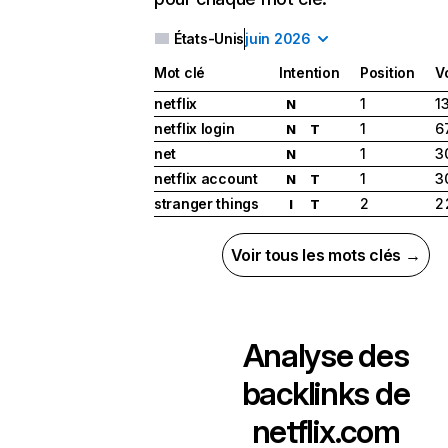
États-Unis
juin 2026
Mot clé
Intention
Position
V
netflix
1
1
N
netflix login
1
6
N
T
net
1
3
N
netflix account
1
3
N
T
stranger things
2
2
I
T
Voir tous les mots clés →
Analyse des
backlinks de
netflix.com