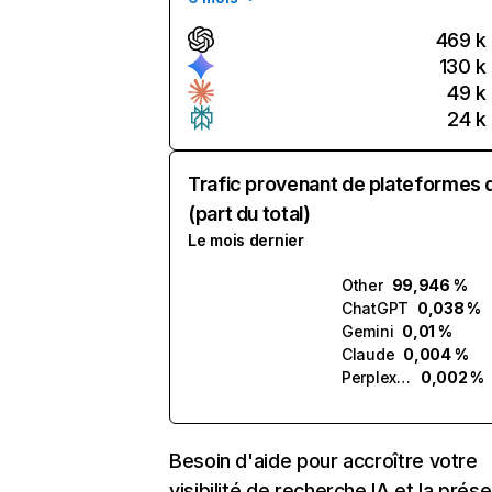
469 k
130 k
49 k
24 k
Trafic provenant de plateformes 
(part du total)
Le mois dernier
Other
99,946 %
ChatGPT
0,038 %
Gemini
0,01 %
Claude
0,004 %
Perplexity
0,002 %
Besoin d'aide pour accroître votre
visibilité de recherche IA et la prés