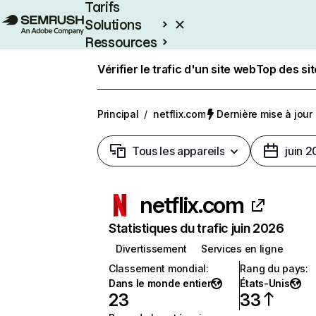
Tarifs
Solutions
Ressources
Entreprises
Vérifier le trafic d'un site web
Top des si
Principal
/
netflix.com
Dernière mise à jour :
Tous les appareils
juin 
netflix.com
Statistiques du trafic juin 2026
Divertissement
Services en ligne
Classement mondial
:
Rang du pays
:
Dans le monde entier
États-Unis
23
33