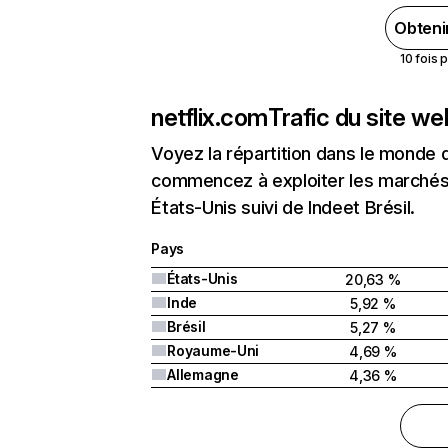
Obteni
10 fois 
netflix.com
Trafic du site w
Voyez la répartition dans le monde 
commencez à exploiter les marchés 
États-Unis suivi de Indeet Brésil.
Pays
États-Unis
20,63 %
Inde
5,92 %
Brésil
5,27 %
Royaume-Uni
4,69 %
Allemagne
4,36 %