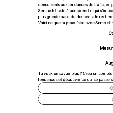
concurrents aux tendances de trafic, en pa
Semrush t'aide à comprendre qui s'impose
plus grande base de données de recherch
Voici ce que tu peux faire avec Semrush 
C
Mesure
Aug
Tu veux en savoir plus ? Crée un compte 
tendances et découvrir ce qui se passe s
C