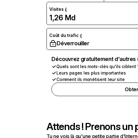
Visites
1,26 Md
Coût du trafic
Déverrouiller
Découvrez gratuitement d'autres 
Quels sont les mots-clés qu'ils ciblent 
Leurs pages les plus importantes
Comment ils monétisent leur site
Obten
Attends ! Prenons un p
Tu ne vois là qu'une petite partie d'Int