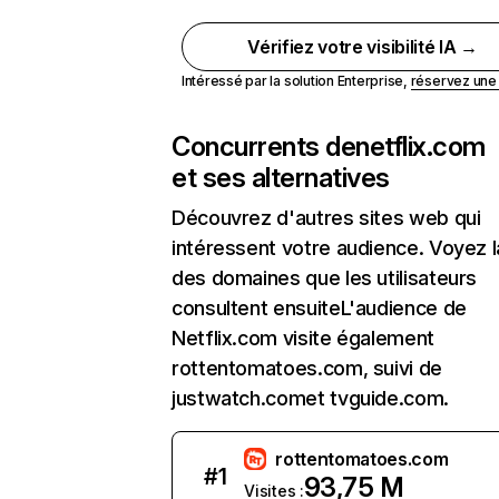
Vérifiez votre visibilité IA →
Intéressé par la solution Enterprise,
réservez un
Concurrents de
netflix.com
et ses alternatives
Découvrez d'autres sites web qui
intéressent votre audience. Voyez la
des domaines que les utilisateurs
consultent ensuiteL'audience de
Netflix.com visite également
rottentomatoes.com, suivi de
justwatch.comet tvguide.com.
rottentomatoes.com
#
1
93,75 M
Visites :