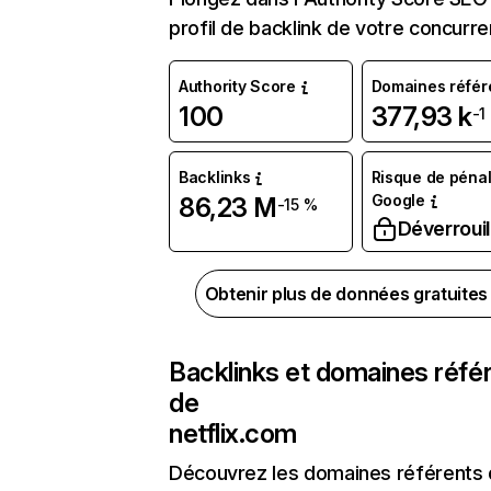
profil de backlink de votre concurre
Authority Score
Domaines référ
100
377,93 k
-1
Backlinks
Risque de pénal
Google
86,23 M
-15 %
Déverrouil
Obtenir plus de données gratuite
Backlinks et domaines réfé
de
netflix.com
Découvrez les domaines référents