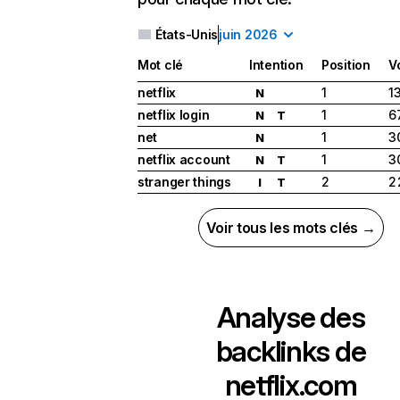
États-Unis
juin 2026
Mot clé
Intention
Position
V
netflix
1
1
N
netflix login
1
6
N
T
net
1
3
N
netflix account
1
3
N
T
stranger things
2
2
I
T
Voir tous les mots clés →
Analyse des
backlinks de
netflix.com