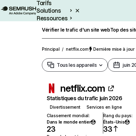
Tarifs
Solutions
Ressources
Entreprises
Vérifier le trafic d'un site web
Top des si
Principal
/
netflix.com
Dernière mise à jour :
Tous les appareils
juin 
netflix.com
Statistiques du trafic juin 2026
Divertissement
Services en ligne
Classement mondial
:
Rang du pays
:
Dans le monde entier
États-Unis
23
33