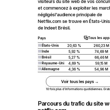
visiteurs du site web de vos concur
et commencez à exploiter les marc
négligésl'audience principale de
Netflix.com se trouve en États-Unis 
de Indeet Brésil.
Tous les app
Pays
États-Unis
20,63 %
260,23 M
Inde
5,92 %
74,69 M
Brésil
5,27 %
66,46 M
Royaume-Uni
4,69 %
59,15 M
Allemagne
4,36 %
54,96 M
Voir tous les pays →
10 fois plus d'informations quotidiennes. Gratui
Parcours du trafic du site 