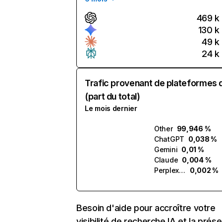
469 k
130 k
49 k
24 k
Trafic provenant de plateformes 
(part du total)
Le mois dernier
Other
99,946 %
ChatGPT
0,038 %
Gemini
0,01 %
Claude
0,004 %
Perplexity
0,002 %
Besoin d'aide pour accroître votre
visibilité de recherche IA et la prés