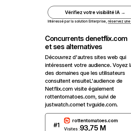
Vérifiez votre visibilité IA →
Intéressé par la solution Enterprise,
réservez un
Concurrents de
netflix.com
et ses alternatives
Découvrez d'autres sites web qui
intéressent votre audience. Voyez la
des domaines que les utilisateurs
consultent ensuiteL'audience de
Netflix.com visite également
rottentomatoes.com, suivi de
justwatch.comet tvguide.com.
rottentomatoes.com
#
1
93,75 M
Visites :