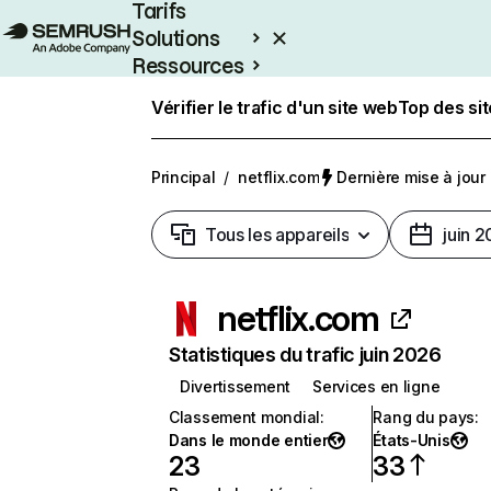
Tarifs
Solutions
Ressources
Entreprises
Vérifier le trafic d'un site web
Top des si
Principal
/
netflix.com
Dernière mise à jour :
Tous les appareils
juin 
netflix.com
Statistiques du trafic juin 2026
Divertissement
Services en ligne
Classement mondial
:
Rang du pays
:
Dans le monde entier
États-Unis
23
33