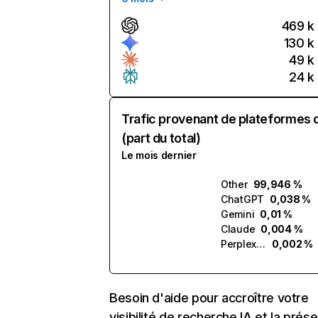
469 k
130 k
49 k
24 k
Trafic provenant de plateformes 
(part du total)
Le mois dernier
Other
99,946 %
ChatGPT
0,038 %
Gemini
0,01 %
Claude
0,004 %
Perplexity
0,002 %
Besoin d'aide pour accroître votre
visibilité de recherche IA et la prés