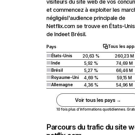
visiteurs du site web de vos concur
et commencez à exploiter les marc
négligésl'audience principale de
Netflix.com se trouve en États-Unis 
de Indeet Brésil.
Tous les app
Pays
États-Unis
20,63 %
260,23 M
Inde
5,92 %
74,69 M
Brésil
5,27 %
66,46 M
Royaume-Uni
4,69 %
59,15 M
Allemagne
4,36 %
54,96 M
Voir tous les pays →
10 fois plus d'informations quotidiennes. Gratui
Parcours du trafic du site 