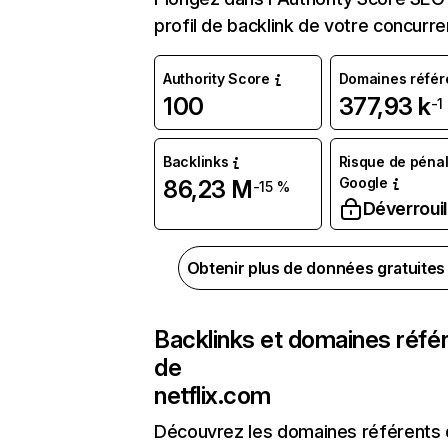
profil de backlink de votre concurre
Authority Score
Domaines référ
100
377,93 k
-1
Backlinks
Risque de pénal
Google
86,23 M
-15 %
Déverrouil
Obtenir plus de données gratuite
Backlinks et domaines réfé
de
netflix.com
Découvrez les domaines référents