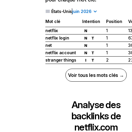
États-Unis
juin 2026
Mot clé
Intention
Position
V
netflix
1
1
N
netflix login
1
6
N
T
net
1
3
N
netflix account
1
3
N
T
stranger things
2
2
I
T
Voir tous les mots clés →
Analyse des
backlinks de
netflix.com